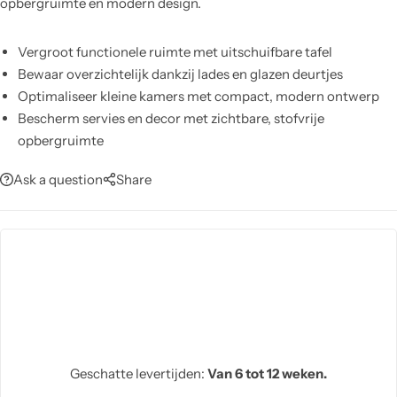
opbergruimte en modern design.
Vergroot functionele ruimte met uitschuifbare tafel
Bewaar overzichtelijk dankzij lades en glazen deurtjes
Optimaliseer kleine kamers met compact, modern ontwerp
Bescherm servies en decor met zichtbare, stofvrije
opbergruimte
Creëer sfeervolle eetplek door elegante notenhouten
Ask a question
Share
afwerking
Vereenvoudig organiseren met ruime binnenrekken en vakken
Geschatte levertijden:
Van 6 tot 12 weken.