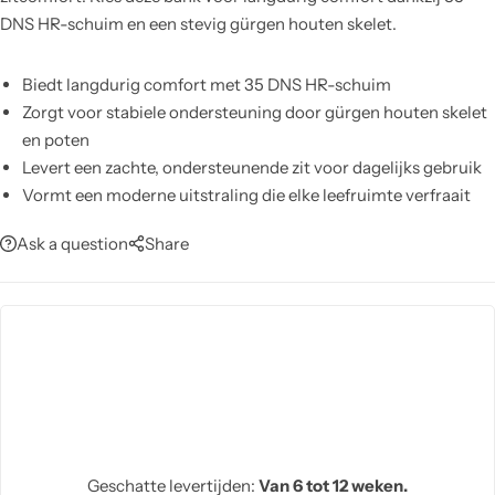
DNS HR-schuim en een stevig gürgen houten skelet.
Biedt langdurig comfort met 35 DNS HR-schuim
Zorgt voor stabiele ondersteuning door gürgen houten skelet
en poten
Levert een zachte, ondersteunende zit voor dagelijks gebruik
Vormt een moderne uitstraling die elke leefruimte verfraait
Kies eenvoudig uw kleur dankzij verwisselbare,
Ask a question
Share
kleuraanpasbare bekleding
Reinig snel met een vochtige doek; gebruik geen chemische
reinigers
Geschatte levertijden:
Van 6 tot 12 weken.