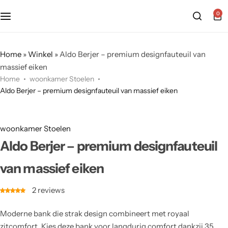
0
Home
»
Winkel
»
Aldo Berjer – premium designfauteuil van
massief eiken
Home
woonkamer Stoelen
Aldo Berjer – premium designfauteuil van massief eiken
woonkamer Stoelen
Aldo Berjer – premium designfauteuil
van massief eiken
2
reviews
Moderne bank die strak design combineert met royaal
zitcomfort. Kies deze bank voor langdurig comfort dankzij 35