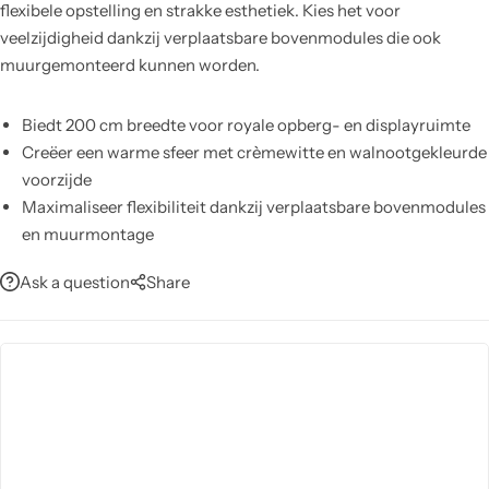
flexibele opstelling en strakke esthetiek. Kies het voor
veelzijdigheid dankzij verplaatsbare bovenmodules die ook
muurgemonteerd kunnen worden.
Biedt 200 cm breedte voor royale opberg- en displayruimte
Creëer een warme sfeer met crèmewitte en walnootgekleurde
voorzijde
Maximaliseer flexibiliteit dankzij verplaatsbare bovenmodules
en muurmontage
Versterkt door stevige houten poten voor stabiele
Ask a question
Share
ondersteuning
Gemaakt van duurzame spaanplaat voor betrouwbare
binnenstructuur
Onderhoudsvriendelijk: eenvoudig schoon te maken met een
vochtige doek
Combineer met optionele salontafel voor complete
woonopstelling