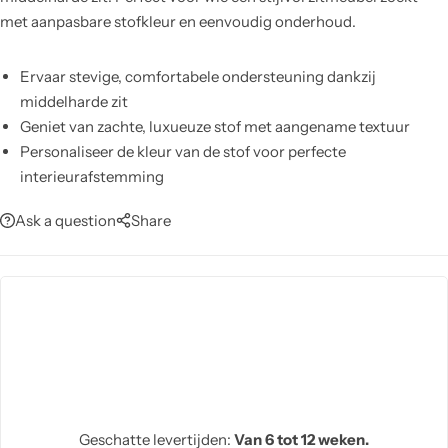
met aanpasbare stofkleur en eenvoudig onderhoud.
Ervaar stevige, comfortabele ondersteuning dankzij
middelharde zit
Geniet van zachte, luxueuze stof met aangename textuur
Personaliseer de kleur van de stof voor perfecte
interieurafstemming
Vertrouw op duurzaam houten frame en poten voor langdurig
Ask a question
Share
gebruik
Reinig eenvoudig met vochtige doek; gebruik geen chemische
reinigers
Verfraai je woonruimte met strak, modern en tijdloos design
Geschatte levertijden:
Van 6 tot 12 weken.