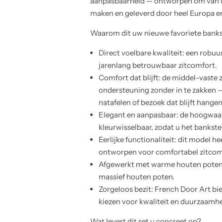
aanpasbaarheid — ontworpen om van 
maken en geleverd door heel Europa e
Waarom dit uw nieuwe favoriete banks
Direct voelbare kwaliteit: een robu
jarenlang betrouwbaar zitcomfort.
Comfort dat blijft: de middel-vaste 
ondersteuning zonder in te zakken 
natafelen of bezoek dat blijft hangen
Elegant en aanpasbaar: de hoogwaa
kleurwisselbaar, zodat u het bankstel
Eerlijke functionaliteit: dit model he
ontworpen voor comfortabel zitcomfo
Afgewerkt met warme houten poten: na
massief houten poten.
Zorgeloos bezit: French Door Art bie
kiezen voor kwaliteit en duurzaamhe
Wat levert dit set u concreet op?