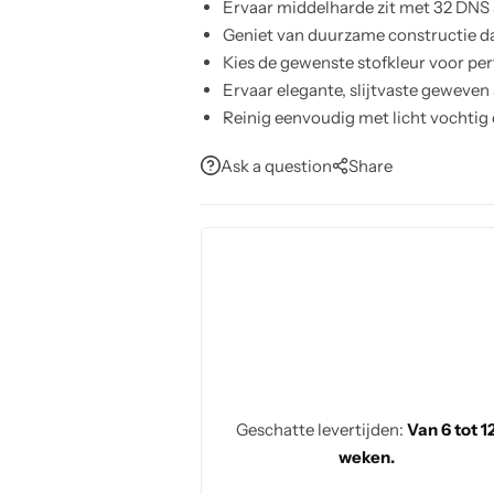
Ervaar middelharde zit met 32 DNS
Geniet van duurzame constructie d
Kies de gewenste stofkleur voor pe
Ervaar elegante, slijtvaste geweven 
Reinig eenvoudig met licht vochtig
Biedt vaste zit zonder slaapfunctie,
Ask a question
Share
Bevat twee banken en één fauteuil; 
Geschatte levertijden:
Van 6 tot 1
weken.