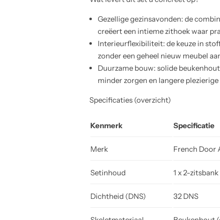
Gezellige gezinsavonden: de combina
creëert een intieme zithoek waar pra
Interieurflexibiliteit: de keuze in st
zonder een geheel nieuw meubel aan
Duurzame bouw: solide beukenhoute
minder zorgen en langere plezierige
Specificaties (overzicht)
Kenmerk
Specificatie
Merk
French Door 
Setinhoud
1 x 2-zitsbank
Dichtheid (DNS)
32 DNS
Skeletmateriaal
Beukenhout (