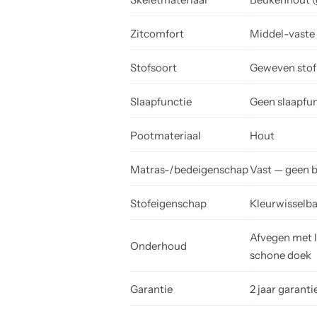
Zitcomfort
Middel-vaste z
Stofsoort
Geweven stof
Slaapfunctie
Geen slaapfunc
Pootmateriaal
Hout
Matras-/bedeigenschap
Vast — geen 
Stofeigenschap
Kleurwisselb
Afvegen met l
Onderhoud
schone doek
Garantie
2 jaar garanti