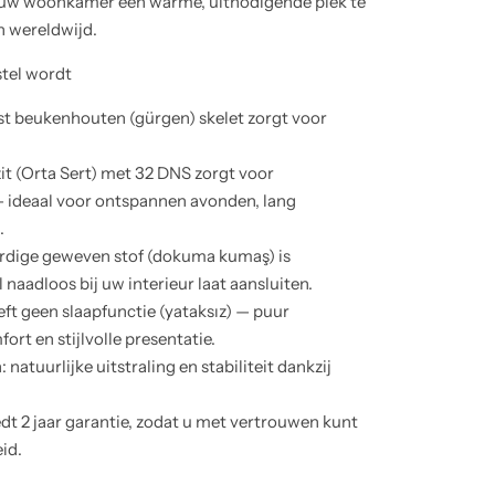
uw woonkamer een warme, uitnodigende plek te
n wereldwijd.
tel wordt
ust beukenhouten (gürgen) skelet zorgt voor
zit (Orta Sert) met 32 DNS zorgt voor
— ideaal voor ontspannen avonden, lang
.
rdige geweven stof (dokuma kumaş) is
 naadloos bij uw interieur laat aansluiten.
eft geen slaapfunctie (yatak­sız) — puur
rt en stijlvolle presentatie.
tuurlijke uitstraling en stabiliteit dankzij
dt 2 jaar garantie, zodat u met vertrouwen kunt
id.