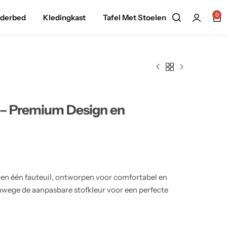
0
nderbed
Kledingkast
Tafel Met Stoelen
 – Premium Design en
en één fauteuil, ontworpen voor comfortabel en
anwege de aanpasbare stofkleur voor een perfecte