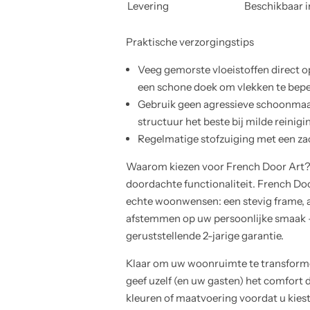
Levering
Beschikbaar i
Praktische verzorgingstips
Veeg gemorste vloeistoffen direct o
een schone doek om vlekken te bepe
Gebruik geen agressieve schoonmaa
structuur het beste bij milde reinigi
Regelmatige stofzuiging met een zach
Waarom kiezen voor French Door Art?Me
doordachte functionaliteit. French Doo
echte woonwensen: een stevig frame, a
afstemmen op uw persoonlijke smaak —
geruststellende 2-jarige garantie.
Klaar om uw woonruimte te transforme
geef uzelf (en uw gasten) het comfort 
kleuren of maatvoering voordat u kies