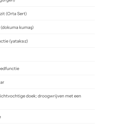
it (Orta Sert)
 (dokuma kumaş)
tie (yatak­sız)
bedfunctie
aar
ichtvochtige doek; droogwrijven met een
e