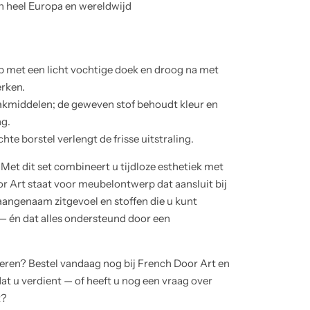
n heel Europa en wereldwijd
p met een licht vochtige doek en droog na met
rken.
kmiddelen; de geweven stof behoudt kleur en
ng.
te borstel verlengt de frisse uitstraling.
t dit set combineert u tijdloze esthetiek met
r Art staat voor meubelontwerp dat aansluit bij
angenaam zitgevoel en stoffen die u kunt
 én dat alles ondersteund door een
ren? Bestel vandaag nog bij French Door Art en
dat u verdient — of heeft u nog een vraag over
t?