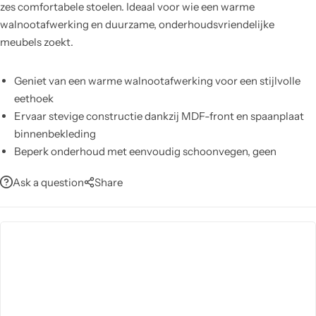
zes comfortabele stoelen. Ideaal voor wie een warme
walnootafwerking en duurzame, onderhoudsvriendelijke
meubels zoekt.
Geniet van een warme walnootafwerking voor een stijlvolle
eethoek
Ervaar stevige constructie dankzij MDF-front en spaanplaat
binnenbekleding
Beperk onderhoud met eenvoudig schoonvegen, geen
agressieve chemicaliën nodig
Ask a question
Share
Profiteer van comfortabele, geweven stoelbekleding en
houten stoelframes
Verhoog stabiliteit met robuuste metalen en houten
tafelpoten
Bespaar ruimte met een praktische vierdeursconsole voor
nette opbergruimte
Breid uit met optionele tv-kast en salontafel voor volledige
interieurafstemming