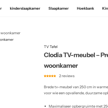
r
kinderslaapkamer
Slaapkamer
Hoekbank
Ki
uw woonkamer
woonkamer
TV Tafel
Clodia TV-meubel – Pr
woonkamer
2
reviews
Brede tv-meubel van 250 cm in warme b
voor wie een opvallende, duurzame o
Maximaliseer opbergruimte met 25