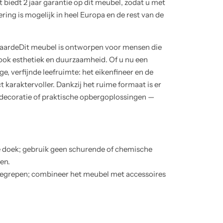
 biedt 2 jaar garantie op dit meubel, zodat u met
ring is mogelijk in heel Europa en de rest van de
waardeDit meubel is ontworpen voor mensen die
r ook esthetiek en duurzaamheid. Of u nu een
ge, verfijnde leefruimte: het eikenfineer en de
 karaktervoller. Dankzij het ruime formaat is er
ecoratie of praktische opbergoplossingen —
ge doek; gebruik geen schurende of chemische
en.
inbegrepen; combineer het meubel met accessoires