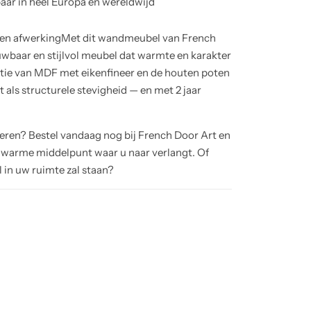
aar in heel Europa en wereldwijd
t en afwerkingMet dit wandmeubel van French
uwbaar en stijlvol meubel dat warmte en karakter
atie van MDF met eikenfineer en de houten poten
 als structurele stevigheid — en met 2 jaar
ren? Bestel vandaag nog bij French Door Art en
 warme middelpunt waar u naar verlangt. Of
 in uw ruimte zal staan?