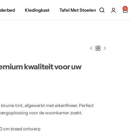
0
nderbed
Kledingkast
Tafel Met Stoelen
emium kwaliteit voor uw
ruine tint, afgewerkt met eikenfineer. Perfect
pbergoplossing voor de woonkamer zoekt.
0 cm breed ontwerp