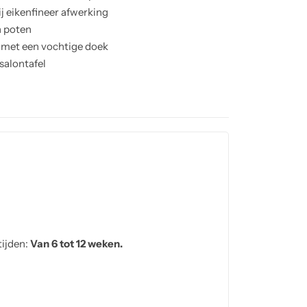
j eikenfineer afwerking
n poten
 met een vochtige doek
salontafel
ctie met luxe afwerking
tijden:
Van 6 tot 12 weken.