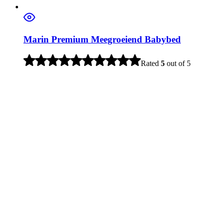
Marin Premium Meegroeiend Babybed
Rated
5
out of 5