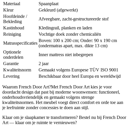
Materiaal
Spaanplaat
Kleur
Gekleurd (afgewerkt)
Hoofdeinde /
Afveegbare, zacht-gestructureerde stof
Bekleding
Kastinhoud
Kledingrail, planken en laden
Reiniging
Vochtige doek zonder chemicaliën
Boven: 100 x 200 cm; Onder: 90 x 190 cm
Matrasspecificaties
(ondermatras apart, max. dikte 13 cm)
Optionele
Inner mattress niet inbegrepen
onderdelen
Garantie
2 jaar
Kwaliteitsnorm
Gemaakt volgens Europese TÜV ISO 9001
Levering
Beschikbaar door heel Europa en wereldwijd
Waarom French Door Art?Met French Door Art kies je voor
doordacht design dat past bij moderne woonwensen: functioneel,
onderhoudsvriendelijk en gemaakt volgens strenge
kwaliteitsnormen. Het meubel voegt direct comfort en orde toe aan
je leefruimte zonder concessies te doen aan stijl.
Klaar om je slaapkamer te transformeren? Bestel nu bij French Door
Art — klaar om je ruimte te vernieuwen?