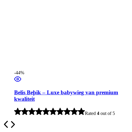
-44%
Belis Beþik – Luxe babywieg van premium
kwaliteit
Rated
4
out of 5