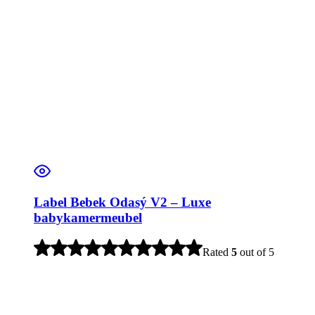
Label Bebek Odasý V2 – Luxe
babykamermeubel
Rated
5
out of 5