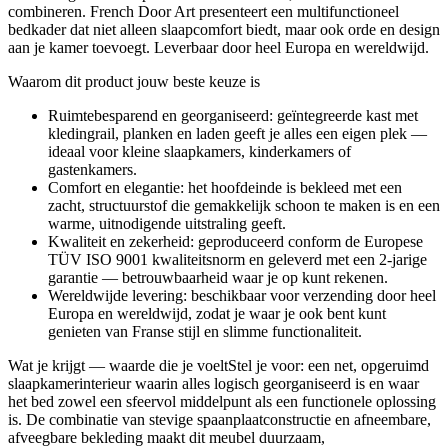
combineren. French Door Art presenteert een multifunctioneel
bedkader dat niet alleen slaapcomfort biedt, maar ook orde en design
aan je kamer toevoegt. Leverbaar door heel Europa en wereldwijd.
Waarom dit product jouw beste keuze is
Ruimtebesparend en georganiseerd: geïntegreerde kast met
kledingrail, planken en laden geeft je alles een eigen plek —
ideaal voor kleine slaapkamers, kinderkamers of
gastenkamers.
Comfort en elegantie: het hoofdeinde is bekleed met een
zacht, structuurstof die gemakkelijk schoon te maken is en een
warme, uitnodigende uitstraling geeft.
Kwaliteit en zekerheid: geproduceerd conform de Europese
TÜV ISO 9001 kwaliteitsnorm en geleverd met een 2-jarige
garantie — betrouwbaarheid waar je op kunt rekenen.
Wereldwijde levering: beschikbaar voor verzending door heel
Europa en wereldwijd, zodat je waar je ook bent kunt
genieten van Franse stijl en slimme functionaliteit.
Wat je krijgt — waarde die je voeltStel je voor: een net, opgeruimd
slaapkamerinterieur waarin alles logisch georganiseerd is en waar
het bed zowel een sfeervol middelpunt als een functionele oplossing
is. De combinatie van stevige spaanplaatconstructie en afneembare,
afveegbare bekleding maakt dit meubel duurzaam,