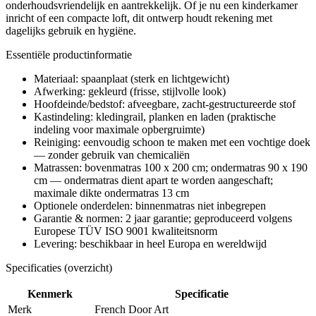
onderhoudsvriendelijk en aantrekkelijk. Of je nu een kinderkamer
inricht of een compacte loft, dit ontwerp houdt rekening met
dagelijks gebruik en hygiëne.
Essentiële productinformatie
Materiaal: spaanplaat (sterk en lichtgewicht)
Afwerking: gekleurd (frisse, stijlvolle look)
Hoofdeinde/bedstof: afveegbare, zacht-gestructureerde stof
Kastindeling: kledingrail, planken en laden (praktische
indeling voor maximale opbergruimte)
Reiniging: eenvoudig schoon te maken met een vochtige doek
— zonder gebruik van chemicaliën
Matrassen: bovenmatras 100 x 200 cm; ondermatras 90 x 190
cm — ondermatras dient apart te worden aangeschaft;
maximale dikte ondermatras 13 cm
Optionele onderdelen: binnenmatras niet inbegrepen
Garantie & normen: 2 jaar garantie; geproduceerd volgens
Europese TÜV ISO 9001 kwaliteitsnorm
Levering: beschikbaar in heel Europa en wereldwijd
Specificaties (overzicht)
Kenmerk
Specificatie
Merk
French Door Art