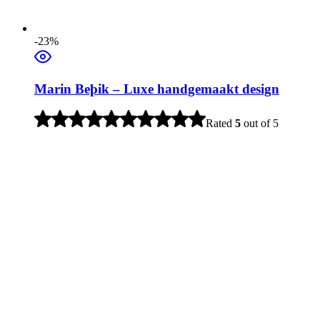
-23%
Marin Beþik – Luxe handgemaakt design
Rated
5
out of 5