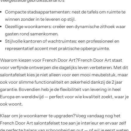
Veelgestelde gebruiksscenario’s
Compacte stadsappartementen: nest de tafels om ruimte te
winnen zonder in te leveren op stijl.
Gezellige woonkamers: creëer een dynamische zithoek waar
gasten rond samenkomen.
Stijlvolle kantoren of wachtruimtes: een professioneel en
representatief accent met praktische opbergruimte.
Waarom kiezen voor French Door Art?French Door Art staat
voor verfijnde ontwerpen die dagelijks leven verbeteren. Met dit
salontafelset kies je niet alleen voor een mooi meubelstuk, maar
ook voor slimme functionaliteit en zekerheid dankzij de 2 jaar
garantie. Bovendien heb je de flexibiliteit van levering in heel
Europa en wereldwijd — perfect voor wie kwaliteit zoekt, waar je
ook woont.
Klaar om je woonkamer te upgraden?Voeg vandaag nog het
French Door Art salontafelset toe aan je interieur en ervaar zelf
de perfecte balans van schoonheid en nut — of wil je eerst weten