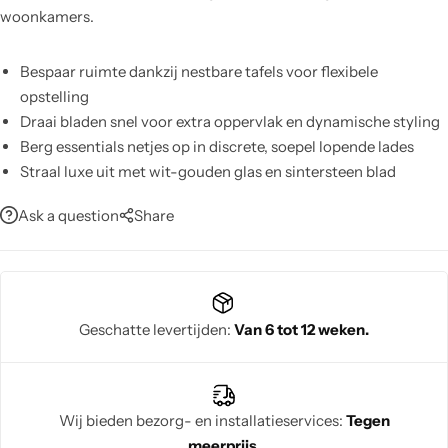
woonkamers.
Bespaar ruimte dankzij nestbare tafels voor flexibele
opstelling
Draai bladen snel voor extra oppervlak en dynamische styling
Berg essentials netjes op in discrete, soepel lopende lades
Straal luxe uit met wit-gouden glas en sintersteen blad
Profiteer van robuuste constructie voor dagelijks gebruik
Ask a question
Share
Creëer direct een moderne, tijdloze sfeer in je woonkamer
Geschatte levertijden:
Van 6 tot 12 weken.
Wij bieden bezorg- en installatieservices:
Tegen
meerprijs.