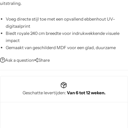
uitstraling.
Voeg directe stijl toe met een opvallend ebbenhout UV-
digitaalprint
Biedt royale 240 cm breedte voor indrukwekkende visuele
impact
Gemaakt van geschilderd MDF voor een glad, duurzame
afwerking
Ask a question
Share
Zorgt voor stabiliteit dankzij stevige houten poten
Onderhoudsvriendelijk — reinig met een vochtige doek, geen
chemicaliën
Compatibel met optionele bijzettafel voor extra
functionaliteit
Geschatte levertijden:
Van 6 tot 12 weken.