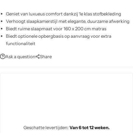
Geniet van luxueus comfort dankzij 1e klas stofbekleding
Verhoogt slaapkamerstijl met elegante, duurzame afwerking
Biedt ruime slaapmaat voor 160 x 200 cm matras
Biedt optionele opbergbasis op aanvraag voor extra
functionaliteit
Reinigt eenvoudig; vermijd direct zonlicht en langdurige hitte
Ask a question
Share
Wordt gedemonteerd geleverd voor gemakkelijke installatie
en doorgang
Montageoptie via French Door Art; inclusief 2 jaar
fabrieksgarantie
Geschatte levertijden:
Van 6 tot 12 weken.