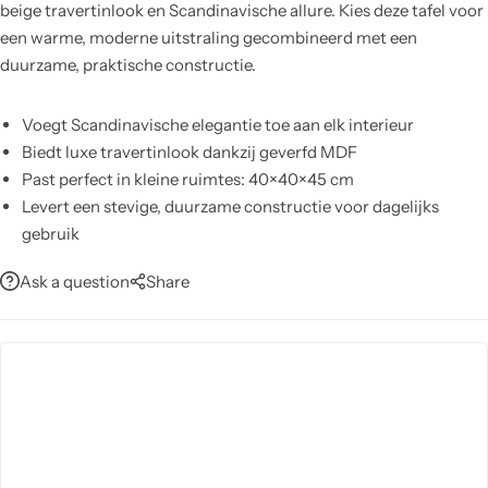
beige travertinlook en Scandinavische allure. Kies deze tafel voor
een warme, moderne uitstraling gecombineerd met een
duurzame, praktische constructie.
Voegt Scandinavische elegantie toe aan elk interieur
Biedt luxe travertinlook dankzij geverfd MDF
Past perfect in kleine ruimtes: 40×40×45 cm
Levert een stevige, duurzame constructie voor dagelijks
gebruik
Bescherm het blad met onderzetters voor blijvende kwaliteit
Ask a question
Share
Toont unieke printvariaties; elk blad is net iets anders