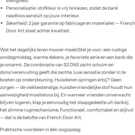
stevigheid.
Personalisatie: stofkleur is vrij te kiezen, zodat de bank
naadloos aansluit op jouw interieur.
Zekerheid: 2 jaar garantie op fabricage en materialen — French
Door Art staat achter kwaliteit.
Wat het dagelijks leven mooier maaktStel je voor: een rustige
zondagmiddag, warme dekens, je favoriete serie en een bank die
je omarmt. De combinatie van 32 DNS zacht schuim en
dons/verenvulling geeft die zachte, luxe sensatie zonder in te
boeten op ondersteuning. Huisdieren springen erbij? Geen
zorgen — de vlekbestendige, huisdiervriendelijke stof houdt hun
aanwezigheid moeiteloos bij. En wanneer vrienden onverwacht
blijven logeren, klap je eenvoudig het slaapgedeelte uit dankzij
het slimme rugmechanisme. Functioneel, comfortabel en stijlvol
— dat is de belofte van French Door Art.
Praktische voordelen in één oogopslag