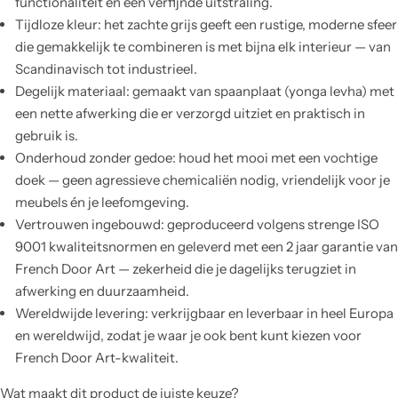
functionaliteit en een verfijnde uitstraling.
Tijdloze kleur: het zachte grijs geeft een rustige, moderne sfeer
die gemakkelijk te combineren is met bijna elk interieur — van
Scandinavisch tot industrieel.
Degelijk materiaal: gemaakt van spaanplaat (yonga levha) met
een nette afwerking die er verzorgd uitziet en praktisch in
gebruik is.
Onderhoud zonder gedoe: houd het mooi met een vochtige
doek — geen agressieve chemicaliën nodig, vriendelijk voor je
meubels én je leefomgeving.
Vertrouwen ingebouwd: geproduceerd volgens strenge ISO
9001 kwaliteitsnormen en geleverd met een 2 jaar garantie van
French Door Art — zekerheid die je dagelijks terugziet in
afwerking en duurzaamheid.
Wereldwijde levering: verkrijgbaar en leverbaar in heel Europa
en wereldwijd, zodat je waar je ook bent kunt kiezen voor
French Door Art-kwaliteit.
Wat maakt dit product de juiste keuze?