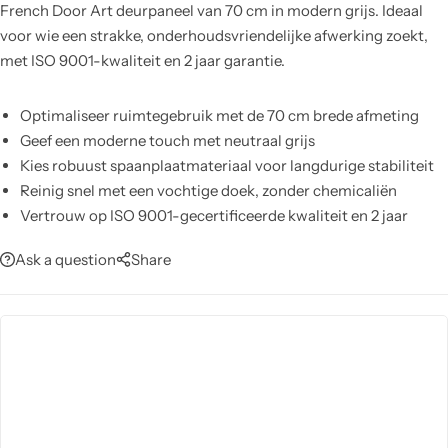
French Door Art deurpaneel van 70 cm in modern grijs. Ideaal
voor wie een strakke, onderhoudsvriendelijke afwerking zoekt,
met ISO 9001-kwaliteit en 2 jaar garantie.
Optimaliseer ruimtegebruik met de 70 cm brede afmeting
Geef een moderne touch met neutraal grijs
Kies robuust spaanplaatmateriaal voor langdurige stabiliteit
Reinig snel met een vochtige doek, zonder chemicaliën
Vertrouw op ISO 9001-gecertificeerde kwaliteit en 2 jaar
garantie
Ask a question
Share
Integreer moeiteloos in verschillende interieurs en
toepassingen