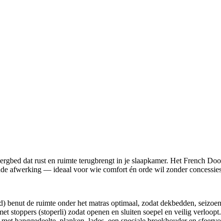
pbergbed dat rust en ruimte terugbrengt in je slaapkamer. Het French Do
ende afwerking — ideaal voor wie comfort én orde wil zonder concessies
 benut de ruimte onder het matras optimaal, zodat dekbedden, seizoensk
t stoppers (stoperli) zodat openen en sluiten soepel en veilig verloopt.
met hanggedeelte, planken, lades, een speciale broekhouder en sfeerv