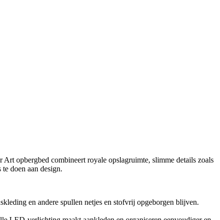
or Art opbergbed combineert royale opslagruimte, slimme details zoals
 te doen aan design.
leding en andere spullen netjes en stofvrij opgeborgen blijven.
olle LED-verlichting maakt aankleden en organiseren eenvoudiger en