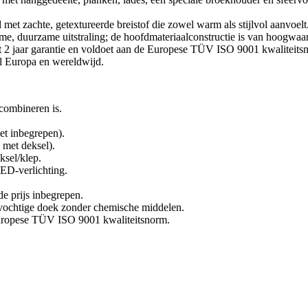
et zachte, getextureerde breistof die zowel warm als stijlvol aanvoelt
rme, duurzame uitstraling; de hoofdmateriaalconstructie is van hoogwaa
met 2 jaar garantie en voldoet aan de Europese TÜV ISO 9001 kwalitei
el Europa en wereldwijd.
 combineren is.
et inbegrepen).
 met deksel).
ksel/klep.
LED-verlichting.
de prijs inbegrepen.
ochtige doek zonder chemische middelen.
 Europese TÜV ISO 9001 kwaliteitsnorm.