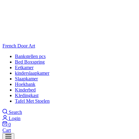
French Door Art
Bankstellen pcs
Bed Boxspring
Eetkamer
kinderslaapkamer
Slaapkamer
Hoekbank
Kinderbed
Kledingkast
Tafel Met Stoelen
Search
Login
0
Cart