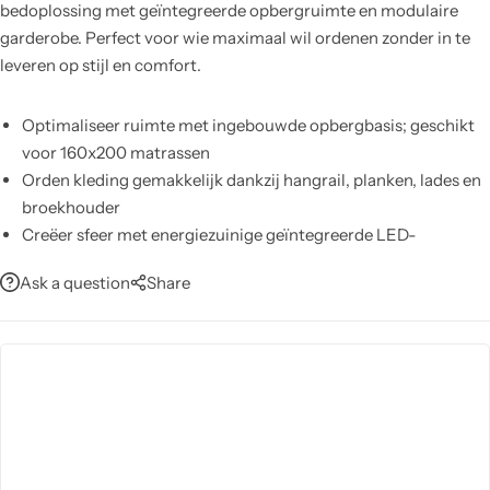
bedoplossing met geïntegreerde opbergruimte en modulaire
garderobe. Perfect voor wie maximaal wil ordenen zonder in te
leveren op stijl en comfort.
Optimaliseer ruimte met ingebouwde opbergbasis; geschikt
voor 160x200 matrassen
Orden kleding gemakkelijk dankzij hangrail, planken, lades en
broekhouder
Creëer sfeer met energiezuinige geïntegreerde LED-
verlichting
Ask a question
Share
Geniet van een zachte uitstraling door gebreid, fijn
aanvoelend hoofdbord
Profiteer van duurzame spaanplaatconstructie met travertijn-
patroon, houten poten en stoppers
Vertrouw op kwaliteit: ISO 9001-gecertificeerd en 2 jaar
garantie