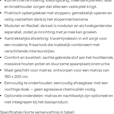
Ruime interne indeling: kledingstang, meerdere planken, lade
en broekhouder zorgen dat alles een vaste plek krijgt.
Praktisch opbergdeksel met stoppers: gemakkelijk openen en
veilig vastzetten dankzij het stopermechanisme.
Modulair en flexibel: de kast is modulair en als hoekgarderobe
separabel, zodat je inrichting met je mee kan groeien.
Aantrekkelijke afwerking: travertijndessin in wit zorgt voor
een moderne, frisse look die makkelijk combineert met
verschillende interieurstijlen.
Comfort en kwaliteit: zachte gebreide stof aan het hoofdeinde,
massieve houten poten en duurzame spaanplaatconstructie.
Maat geschikt voor matras: ontworpen voor een matras van
160 x 200 cm.
Eenvoudig te onderhouden: eenvoudig afveegbaar met een
vochtige doek — geen agressieve chemicaliën nodig.
Optionele onderdelen: matras en nachtkastje zijn optioneel en
niet inbegrepen bij het basisproduct.
Specificaties (korte samenvatting in tabel)