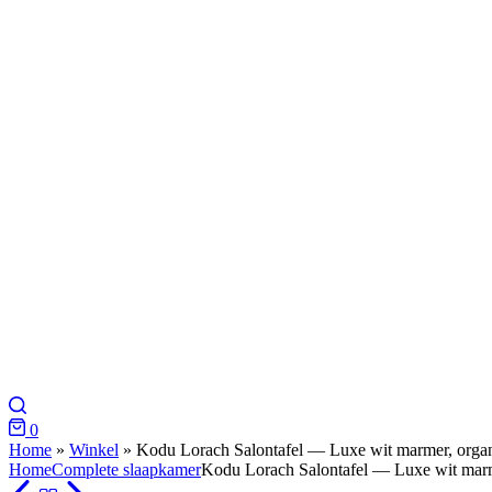
0
Home
»
Winkel
»
Kodu Lorach Salontafel — Luxe wit marmer, organ
Home
Complete slaapkamer
Kodu Lorach Salontafel — Luxe wit marm