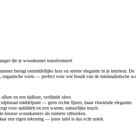
anger die je woonkamer transformeert
 marmer brengt onmiddellijke luxe en serene elegantie in je interieur.
, organische vorm — perfect voor wie houdt van de minimalistische wa
llure en een tijdloze, verfijnde sfeer.
ulpturaal middelpunt — geen rechte lijnen, maar vloeiende elegantie.
gt voor stabiliteit en een warme, natuurlijke touch.
l in knusse woonkamers als ruimere zithoeken.
laar een eigen tekening — jouw tafel is dus echt uniek.