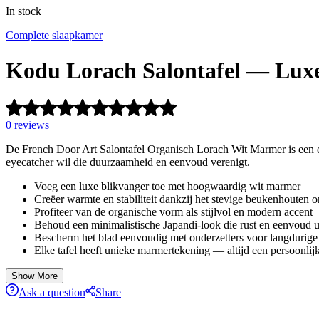
In stock
Complete slaapkamer
Kodu Lorach Salontafel — Luxe
0
reviews
De French Door Art Salontafel Organisch Lorach Wit Marmer is een ele
eyecatcher wil die duurzaamheid en eenvoud verenigt.
Voeg een luxe blikvanger toe met hoogwaardig wit marmer
Creëer warmte en stabiliteit dankzij het stevige beukenhouten o
Profiteer van de organische vorm als stijlvol en modern accent
Behoud een minimalistische Japandi-look die rust en eenvoud ui
Bescherm het blad eenvoudig met onderzetters voor langdurige 
Elke tafel heeft unieke marmertekening — altijd een persoonlijk
Show More
Ask a question
Share