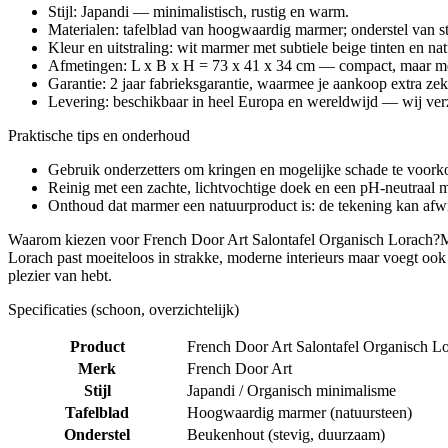
Stijl: Japandi — minimalistisch, rustig en warm.
Materialen: tafelblad van hoogwaardig marmer; onderstel van s
Kleur en uitstraling: wit marmer met subtiele beige tinten en nat
Afmetingen: L x B x H = 73 x 41 x 34 cm — compact, maar me
Garantie: 2 jaar fabrieksgarantie, waarmee je aankoop extra zeke
Levering: beschikbaar in heel Europa en wereldwijd — wij ver
Praktische tips en onderhoud
Gebruik onderzetters om kringen en mogelijke schade te voor
Reinig met een zachte, lichtvochtige doek en een pH-neutraal
Onthoud dat marmer een natuurproduct is: de tekening kan afwij
Waarom kiezen voor French Door Art Salontafel Organisch Lorach?Met d
Lorach past moeiteloos in strakke, moderne interieurs maar voegt ook
plezier van hebt.
Specificaties (schoon, overzichtelijk)
Product
French Door Art Salontafel Organisch L
Merk
French Door Art
Stijl
Japandi / Organisch minimalisme
Tafelblad
Hoogwaardig marmer (natuursteen)
Onderstel
Beukenhout (stevig, duurzaam)