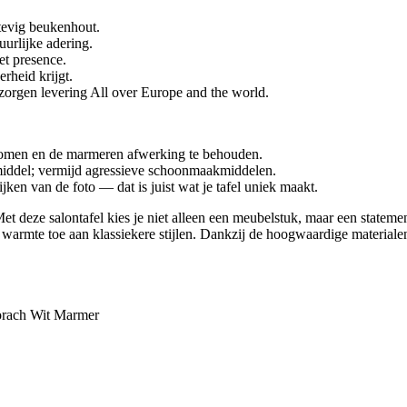
tevig beukenhout.
uurlijke adering.
t presence.
rheid krijgt.
zorgen levering All over Europe and the world.
komen en de marmeren afwerking te behouden.
 middel; vermijd agressieve schoonmaakmiddelen.
ken van de foto — dat is juist wat je tafel uniek maakt.
eze salontafel kies je niet alleen een meubelstuk, maar een statement:
 warmte toe aan klassiekere stijlen. Dankzij de hoogwaardige materiale
orach Wit Marmer