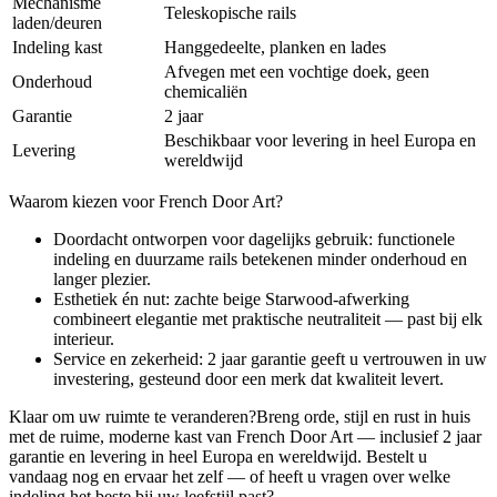
Mechanisme
Teleskopische rails
laden/deuren
Indeling kast
Hanggedeelte, planken en lades
Afvegen met een vochtige doek, geen
Onderhoud
chemicaliën
Garantie
2 jaar
Beschikbaar voor levering in heel Europa en
Levering
wereldwijd
Waarom kiezen voor French Door Art?
Doordacht ontworpen voor dagelijks gebruik: functionele
indeling en duurzame rails betekenen minder onderhoud en
langer plezier.
Esthetiek én nut: zachte beige Starwood-afwerking
combineert elegantie met praktische neutraliteit — past bij elk
interieur.
Service en zekerheid: 2 jaar garantie geeft u vertrouwen in uw
investering, gesteund door een merk dat kwaliteit levert.
Klaar om uw ruimte te veranderen?Breng orde, stijl en rust in huis
met de ruime, moderne kast van French Door Art — inclusief 2 jaar
garantie en levering in heel Europa en wereldwijd. Bestelt u
vandaag nog en ervaar het zelf — of heeft u vragen over welke
indeling het beste bij uw leefstijl past?