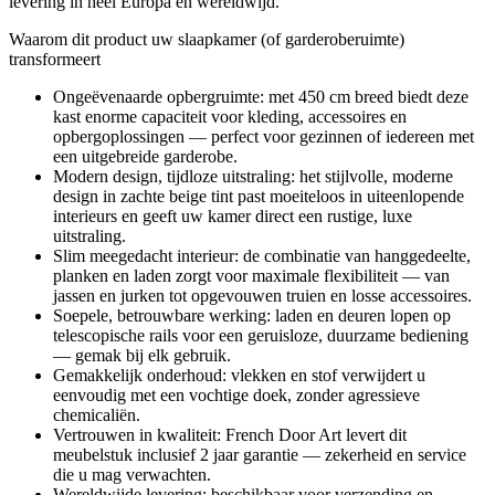
levering in heel Europa en wereldwijd.
Waarom dit product uw slaapkamer (of garderoberuimte)
transformeert
Ongeëvenaarde opbergruimte: met 450 cm breed biedt deze
kast enorme capaciteit voor kleding, accessoires en
opbergoplossingen — perfect voor gezinnen of iedereen met
een uitgebreide garderobe.
Modern design, tijdloze uitstraling: het stijlvolle, moderne
design in zachte beige tint past moeiteloos in uiteenlopende
interieurs en geeft uw kamer direct een rustige, luxe
uitstraling.
Slim meegedacht interieur: de combinatie van hanggedeelte,
planken en laden zorgt voor maximale flexibiliteit — van
jassen en jurken tot opgevouwen truien en losse accessoires.
Soepele, betrouwbare werking: laden en deuren lopen op
telescopische rails voor een geruisloze, duurzame bediening
— gemak bij elk gebruik.
Gemakkelijk onderhoud: vlekken en stof verwijdert u
eenvoudig met een vochtige doek, zonder agressieve
chemicaliën.
Vertrouwen in kwaliteit: French Door Art levert dit
meubelstuk inclusief 2 jaar garantie — zekerheid en service
die u mag verwachten.
Wereldwijde levering: beschikbaar voor verzending en