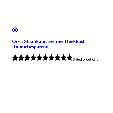
Orva Slaapkamerset met Hoekkast —
Ruimtebesparend
Rated
5
out of 5