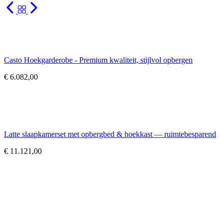
Casto Hoekgarderobe - Premium kwaliteit, stijlvol opbergen
€
6.082,00
Latte slaapkamerset met opbergbed & hoekkast — ruimtebesparend
€
11.121,00