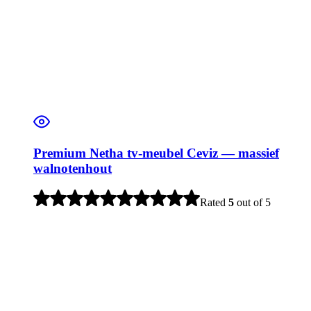
Premium Netha tv-meubel Ceviz — massief
walnotenhout
Rated
5
out of 5