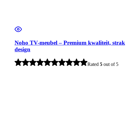
Noho TV-meubel – Premium kwaliteit, strak
design
Rated
5
out of 5