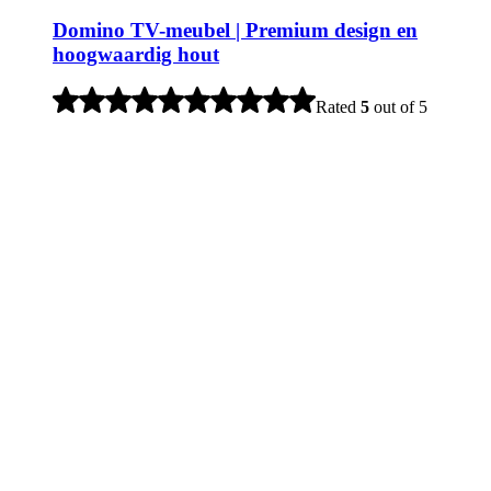
Domino TV-meubel | Premium design en
hoogwaardig hout
Rated
5
out of 5