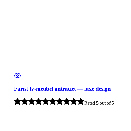
Farist tv-meubel antraciet — luxe design
Rated
5
out of 5