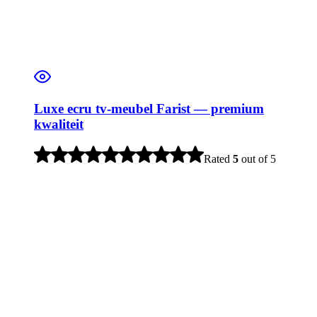
Luxe ecru tv-meubel Farist — premium
kwaliteit
Rated
5
out of 5