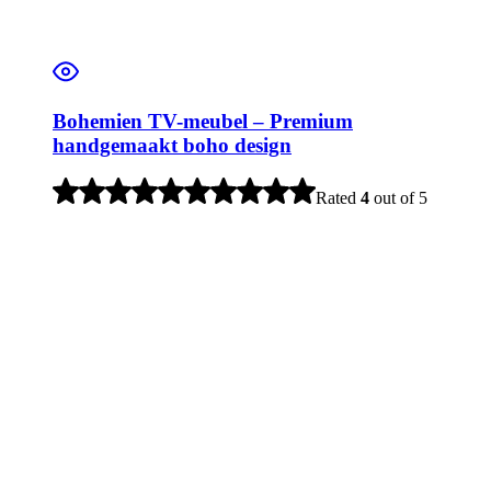
Bohemien TV-meubel – Premium
handgemaakt boho design
Rated
4
out of 5