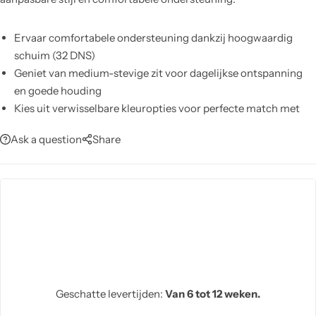
Ervaar comfortabele ondersteuning dankzij hoogwaardig
schuim (32 DNS)
Geniet van medium-stevige zit voor dagelijkse ontspanning
en goede houding
Kies uit verwisselbare kleuropties voor perfecte match met
interieur
Ask a question
Share
Accentueer interieur met nubuck-details op armen en
rugpanelen
Biedt stevige duurzaamheid dankzij beukenhouten
binnenframe
Ondersteunt modern design met metalen poten voor stabiele
basis
Bevat geen slaapfunctie; ontworpen als puur zitmeubel
Geschatte levertijden:
Van 6 tot 12 weken.