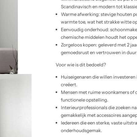
Scandinavisch en modern tot klassie
Warme afwerking: stevige houten pot
warmte toe, wat het strakke witte op
Eenvoudig onderhoud: schoonmaken 
chemische middelen houdt het opper
Zorgeloos kopen: geleverd met 2 jaa
gemoedsrust en vertrouwen in duu
Voor wie is dit bedoeld?
Huiseigenaren die willen investeren 
creëert.
Mensen met ruime woonkamers of op
functionele opstelling.
Interieurprofessionals die zoeken n
gemakkelijk met accessoires aange
Iedereen die een sterke, vaste uitstr
onderhoudsgemak.