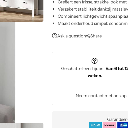
Creëert een frisse, strakke look met
Verzekert stabiliteit dankzij massi
Combineert lichtgewicht spaanplaa
Maakt onderhoud simpel: schoonma
Past moeiteloos in woonkamers, sl
Ask a question
Share
Geschatte levertijden:
Van 6 tot 1
weken.
Neem contact met ons op
Garandeer e