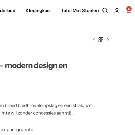
0
nderbed
Kledingkast
Tafel Met Stoelen
— modern design en
 breed biedt royale opslag en een strak, wit
mte wil zonder concessies aan stijl.
le opbergruimte