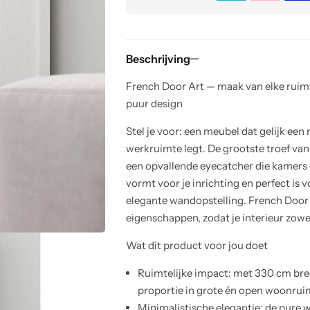
Beschrijving
French Door Art — maak van elke rui
puur design
Stel je voor: een meubel dat gelijk een r
werkruimte legt. De grootste troef van
een opvallende eyecatcher die kamers 
vormt voor je inrichting en perfect is v
elegante wandopstelling. French Door
eigenschappen, zodat je interieur zowe
Wat dit product voor jou doet
Ruimtelijke impact: met 330 cm bree
proportie in grote én open woonrui
Minimalistische elegantie: de pure wi