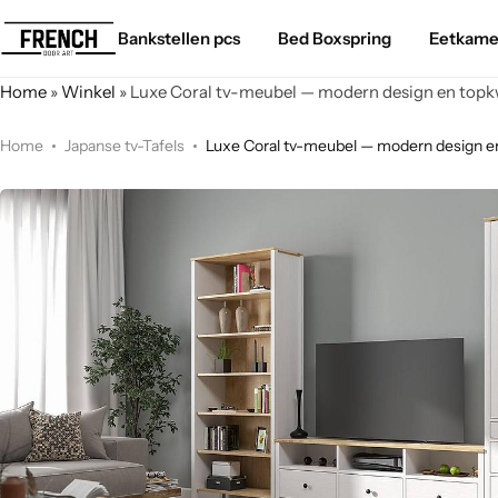
Bankstellen pcs
Bed Boxspring
Eetkame
Home
»
Winkel
»
Luxe Coral tv-meubel — modern design en topkw
Home
Japanse tv-Tafels
Luxe Coral tv-meubel — modern design en