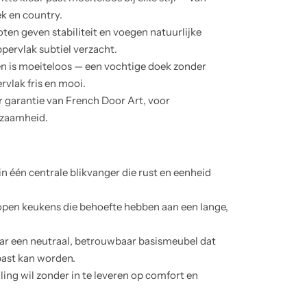
k en country.
en geven stabiliteit en voegen natuurlijke
pervlak subtiel verzacht.
is moeiteloos — een vochtige doek zonder
vlak fris en mooi.
r garantie van French Door Art, voor
rzaamheid.
in één centrale blikvanger die rust en eenheid
en keukens die behoefte hebben aan een lange,
aar een neutraal, betrouwbaar basismeubel dat
past kan worden.
aling wil zonder in te leveren op comfort en