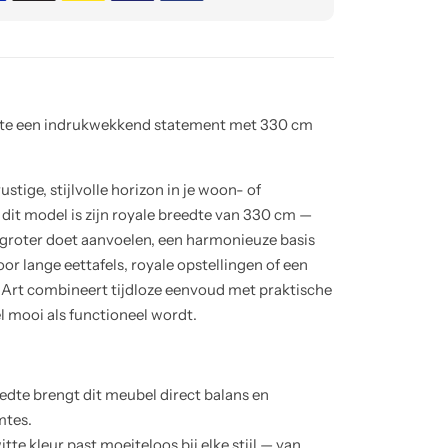
mte een indrukwekkend statement met 330 cm
ustige, stijlvolle horizon in je woon- of
 dit model is zijn royale breedte van 330 cm —
groter doet aanvoelen, een harmonieuze basis
oor lange eettafels, royale opstellingen of een
 Art combineert tijdloze eenvoud met praktische
l mooi als functioneel wordt.
dte brengt dit meubel direct balans en
mtes.
tte kleur past moeiteloos bij elke stijl — van