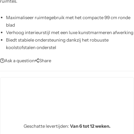
ruimtes.
Maximaliseer ruimtegebruik met het compacte 99 cm ronde
blad
Verhoog interieurstijl met een luxe kunstmarmeren afwerking
Biedt stabiele ondersteuning dankzij het robuuste
koolstofstalen onderstel
Combineer moeiteloos met verschillende stoel- en
Ask a question
Share
woonstijlen
Beschermt tegen krassen en vlekken voor langdurige
schoonheid
Creëer gezellige diners en multifunctioneel gebruik in kleine
ruimtes
Geschatte levertijden:
Van 6 tot 12 weken.