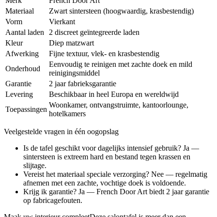
Merk
French Door Art
Materiaal
Zwart sintersteen (hoogwaardig, krasbestendig)
Vorm
Vierkant
Aantal laden
2 discreet geïntegreerde laden
Kleur
Diep matzwart
Afwerking
Fijne textuur, vlek- en krasbestendig
Eenvoudig te reinigen met zachte doek en mild
Onderhoud
reinigingsmiddel
Garantie
2 jaar fabrieksgarantie
Levering
Beschikbaar in heel Europa en wereldwijd
Woonkamer, ontvangstruimte, kantoorlounge,
Toepassingen
hotelkamers
Veelgestelde vragen in één oogopslag
Is de tafel geschikt voor dagelijks intensief gebruik? Ja —
sintersteen is extreem hard en bestand tegen krassen en
slijtage.
Vereist het materiaal speciale verzorging? Nee — regelmatig
afnemen met een zachte, vochtige doek is voldoende.
Krijg ik garantie? Ja — French Door Art biedt 2 jaar garantie
op fabricagefouten.
Maak uw interieur compleetDeze salontafel is meer dan een