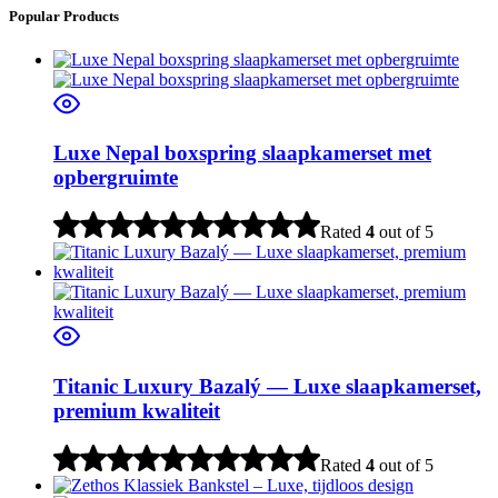
Popular Products
Luxe Nepal boxspring slaapkamerset met
opbergruimte
Rated
4
out of 5
Titanic Luxury Bazalý — Luxe slaapkamerset,
premium kwaliteit
Rated
4
out of 5