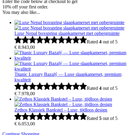
Enter the code below at checkout to get
10% off your first order.
You may also like...
Luxe Nepal boxspring slaapkamerset met opbergruimte
Rated
4
out of 5
€
8.943,00
Titanic Luxury Bazalý — Luxe slaapkamerset, premium
kwaliteit
Rated
4
out of 5
€
7.978,00
Zethos Klassiek Bankstel – Luxe, tijdloos design
Rated
5
out of 5
€
6.053,00
Continue Shopping