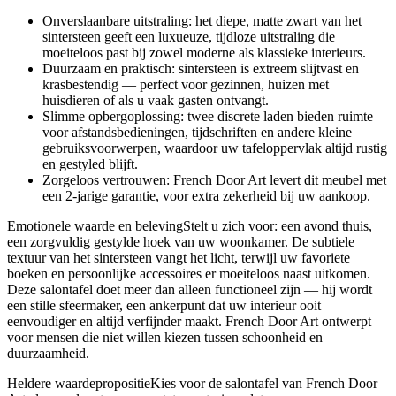
Onverslaanbare uitstraling: het diepe, matte zwart van het
sintersteen geeft een luxueuze, tijdloze uitstraling die
moeiteloos past bij zowel moderne als klassieke interieurs.
Duurzaam en praktisch: sintersteen is extreem slijtvast en
krasbestendig — perfect voor gezinnen, huizen met
huisdieren of als u vaak gasten ontvangt.
Slimme opbergoplossing: twee discrete laden bieden ruimte
voor afstandsbedieningen, tijdschriften en andere kleine
gebruiksvoorwerpen, waardoor uw tafeloppervlak altijd rustig
en gestyled blijft.
Zorgeloos vertrouwen: French Door Art levert dit meubel met
een 2‑jarige garantie, voor extra zekerheid bij uw aankoop.
Emotionele waarde en belevingStelt u zich voor: een avond thuis,
een zorgvuldig gestylde hoek van uw woonkamer. De subtiele
textuur van het sintersteen vangt het licht, terwijl uw favoriete
boeken en persoonlijke accessoires er moeiteloos naast uitkomen.
Deze salontafel doet meer dan alleen functioneel zijn — hij wordt
een stille sfeermaker, een ankerpunt dat uw interieur ooit
eenvoudiger en altijd verfijnder maakt. French Door Art ontwerpt
voor mensen die niet willen kiezen tussen schoonheid en
duurzaamheid.
Heldere waardepropositieKies voor de salontafel van French Door