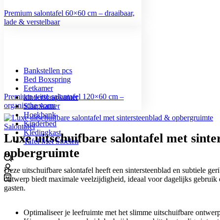
Premium salontafel 60×60 cm – draaibaar,
lade & verstelbaar
Bankstellen pcs
Bed Boxspring
Eetkamer
Premium witte salontafel 120×60 cm –
kinderslaapkamer
organische vorm
Slaapkamer
Hoekbank
Kinderbed
Salontafel
Kledingkast
Luxe uitschuifbare salontafel met sint
Tafel Met Stoelen
opbergruimte
Deze uitschuifbare salontafel heeft een sintersteenblad en subtiele geri
ontwerp biedt maximale veelzijdigheid, ideaal voor dagelijks gebruik 
0
gasten.
Optimaliseer je leefruimte met het slimme uitschuifbare ontwer