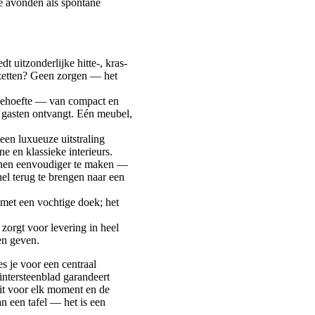
ge avonden als spontane
t uitzonderlijke hitte-, kras-
zetten? Geen zorgen — het
e behoefte — van compact en
e gasten ontvangt. Eén meubel,
n een luxueuze uitstraling
ne en klassieke interieurs.
inen eenvoudiger te maken —
nel terug te brengen naar een
met een vochtige doek; het
 zorgt voor levering in heel
en geven.
s je voor een centraal
intersteenblad garandeert
eit voor elk moment en de
an een tafel — het is een