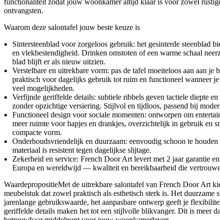
functionaliteit zodat jouw woonkamer altijd klaar is voor zowel rusti
ontvangsten.
Waarom deze salontafel jouw beste keuze is
Sintersteenblad voor zorgeloos gebruik: het gesinterde steenblad bied
en vlekbestendigheid. Drinken omstoten of een warme schaal neer
blad blijft er als nieuw uitzien.
Verstelbare en uitrekbare vorm: pas de tafel moeiteloos aan aan j
praktisch voor dagelijks gebruik tot ruim en functioneel wanneer j
veel mogelijkheden.
Verfijnde geriffelde details: subtiele ribbels geven tactiele diepte e
zonder opzichtige versiering. Stijlvol en tijdloos, passend bij moder
Functioneel design voor sociale momenten: ontworpen om enterta
meer ruimte voor hapjes en drankjes, overzichtelijk in gebruik en s
compacte vorm.
Onderhoudsvriendelijk en duurzaam: eenvoudig schoon te houden 
materiaal is resistent tegen dagelijkse slijtage.
Zekerheid en service: French Door Art levert met 2 jaar garantie en
Europa en wereldwijd — kwaliteit en bereikbaarheid die vertrouw
WaardepropositieMet de uitrekbare salontafel van French Door Art kie
meubelstuk dat zowel praktisch als esthetisch sterk is. Het duurzame s
jarenlange gebruikswaarde, het aanpasbare ontwerp geeft je flexibilit
geriffelde details maken het tot een stijlvolle blikvanger. Dit is meer d
betrouwbaar middelpunt voor jouw woonkamerleven.