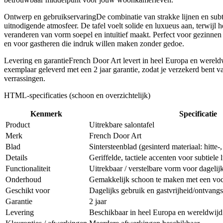
Ontwerp en gebruikservaringDe combinatie van strakke lijnen en subti
uitnodigende atmosfeer. De tafel voelt solide en luxueus aan, terwijl
veranderen van vorm soepel en intuïtief maakt. Perfect voor gezinnen
en voor gastheren die indruk willen maken zonder gedoe.
Levering en garantieFrench Door Art levert in heel Europa en werel
exemplaar geleverd met een 2 jaar garantie, zodat je verzekerd bent va
verrassingen.
HTML-specificaties (schoon en overzichtelijk)
Kenmerk
Specificatie
Product
Uitrekbare salontafel
Merk
French Door Art
Blad
Sintersteenblad (gesinterd materiaal: hitte-
Details
Geriffelde, tactiele accenten voor subtiele 
Functionaliteit
Uitrekbaar / verstelbare vorm voor dagelij
Onderhoud
Gemakkelijk schoon te maken met een voc
Geschikt voor
Dagelijks gebruik en gastvrijheid/ontvangs
Garantie
2 jaar
Levering
Beschikbaar in heel Europa en wereldwijd