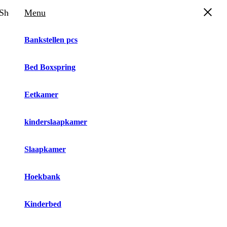
Shopping Cart
Menu
Bankstellen pcs
Bed Boxspring
Big Save!
Eetkamer
10% Coupon!
kinderslaapkamer
TOPSALE10STBL
Copied
Enter the code below at checkout to get
Slaapkamer
10% off your first order.
Hoekbank
Kinderbed
You may also like...