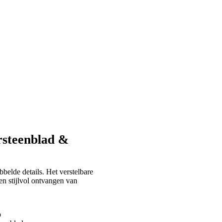
ersteenblad &
bbelde details. Het verstelbare
en stijlvol ontvangen van
p