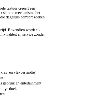
ele textuur creëert een
 het slimme mechanisme het
 die dagelijks comfort zoeken
dwijd. Bovendien wordt elk
n kwaliteit en service zonder
, kras- en vlekbestendig)
luxe
ks gebruik en entertainment
htige doek
ten