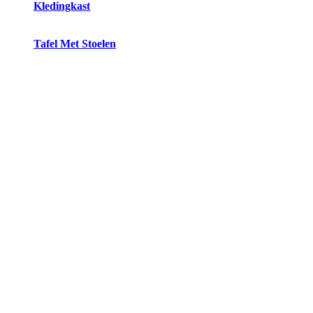
Kledingkast
Tafel Met Stoelen
Luxe Nepal boxspring slaapkamerset met
opbergruimte
€
8.943,00