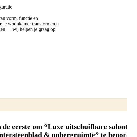
guratie
van vorm, functie en
 je je woonkamer transformeren
agen — wij helpen je graag op
 de eerste om “Luxe uitschuifbare salontafe
intersteenblad & opbergruimte” te beoordel