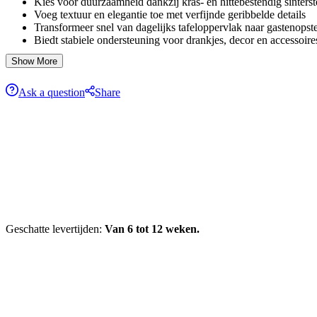
Kies voor duurzaamheid dankzij kras- en hittebestendig sinters
Voeg textuur en elegantie toe met verfijnde geribbelde details
Transformeer snel van dagelijks tafeloppervlak naar gastenopste
Biedt stabiele ondersteuning voor drankjes, decor en accessoire
Geniet van moeiteloos onderhoud dankzij het makkelijk schoo
Show More
Ask a question
Share
Geschatte levertijden:
Van 6 tot 12 weken.