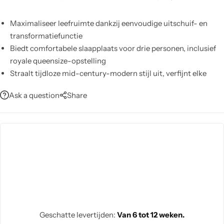
Maximaliseer leefruimte dankzij eenvoudige uitschuif- en
transformatiefunctie
Biedt comfortabele slaapplaats voor drie personen, inclusief
royale queensize-opstelling
Straalt tijdloze mid-century-modern stijl uit, verfijnt elke
woonkamer
Ask a question
Share
Garandeer duurzaamheid met hoogwaardige leren bekleding
en stevige constructie
Pas eenvoudig aan met centraal verstelmechanisme voor
optimale comfortinstellingen
Vergroot gebruiksgemak met geïntegreerd bijzettafeltje voor
drinken en accessoires
Geschatte levertijden:
Van 6 tot 12 weken.