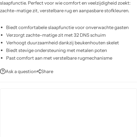
slaapfunctie. Perfect voor wie comfort en veelzijdigheid zoekt:
zachte-matige zit, verstelbare rug en aanpasbare stofkleuren.
Biedt comfortabele slaapfunctie voor onverwachte gasten
Verzorgt zachte-matige zit met 32 DNS schuim
Verhoogt duurzaamheid dankzij beukenhouten skelet
Biedt stevige ondersteuning met metalen poten
Past comfort aan met verstelbare rugmechanisme
Laat stofkleur aanpassen voor jouw interieur
Ask a question
Share
Onderhoud eenvoudig; enkel afnemen met vochtige doek,
geen agressieve reinigers