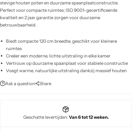
stevige houten poten en duurzame spaanplaatconstructie.
Perfect voor compacte ruimtes; ISO 9001-gecertificeerde
kwaliteit en 2 jaar garantie zorgen voor duurzame
betrouwbaarheid.
Biedt compacte 120 cm breedte, geschikt voor kleinere
ruimtes
Creëer een moderne, lichte uitstraling in elke kamer
Vertrouw op duurzame spaanplaat voor stabiele constructie
Voegt warme, natuurlijke uitstraling dankzij massief houten
poten
Ask a question
Share
Maak schoon met een vochtige doek zonder chemicaliën,
eenvoudig onderhoud
Geniet van 2 jaar garantie voor extra gemoedsrust
Verzeker kwaliteit met ISO 9001-naleving
Geschatte levertijden:
Van 6 tot 12 weken.