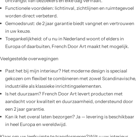
ontvangst van bezoekers en elke dag verfraait.
Functionele voordelen: lichtinval, zichtlijnen en ruimtegevoel
worden direct verbeterd.
Gemoedsrust: de 2 jaar garantie biedt vangnet en vertrouwen
in uw keuze.
Toegankelijkheid: of u nu in Nederland woont of elders in
Europa of daarbuiten, French Door Art maakt het mogelijk.
Veelgestelde overwegingen
Past het bij mijn interieur? Het moderne design is speciaal
gekozen om flexibel te combineren met zowel Scandinavische,
industriële als klassieke inrichtingselementen.
Is het duurzaam? French Door Art levert producten met
aandacht voor kwaliteit en duurzaamheid, ondersteund door
een 2 jaar garantie.
Kan ik het overal laten bezorgen? Ja — levering is beschikbaar
in heel Europa en wereldwijd.
Klaar om uw leefruimte te transformeren?Wilt u uw interieur