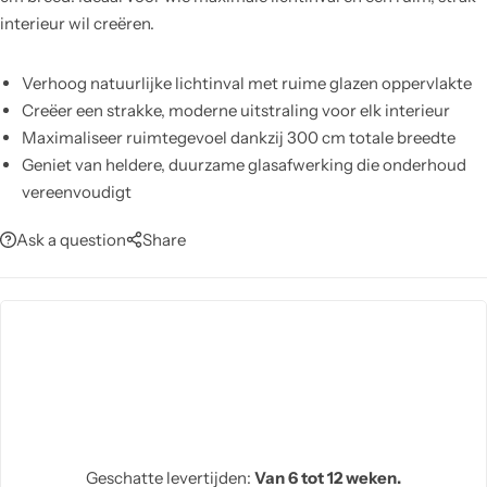
interieur wil creëren.
Verhoog natuurlijke lichtinval met ruime glazen oppervlakte
Creëer een strakke, moderne uitstraling voor elk interieur
Maximaliseer ruimtegevoel dankzij 300 cm totale breedte
Geniet van heldere, duurzame glasafwerking die onderhoud
vereenvoudigt
Combineer moeiteloos met hedendaagse meubels en
Ask a question
Share
materialen
Profiteer van een minimalistisch design dat tijdloze esthetiek
biedt
Geschatte levertijden:
Van 6 tot 12 weken.