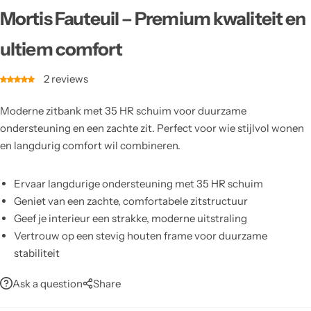
Mortis Fauteuil – Premium kwaliteit en
ultiem comfort
2
reviews
Moderne zitbank met 35 HR schuim voor duurzame
ondersteuning en een zachte zit. Perfect voor wie stijlvol wonen
en langdurig comfort wil combineren.
Ervaar langdurige ondersteuning met 35 HR schuim
Geniet van een zachte, comfortabele zitstructuur
Geef je interieur een strakke, moderne uitstraling
Vertrouw op een stevig houten frame voor duurzame
stabiliteit
Krijg ademend comfort dankzij katoenen gebreide bekleding
Ask a question
Share
Personaliseer kleur van de stof naar eigen smaak
Maak schoon met een vochtige doek; geen chemische