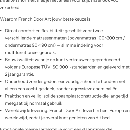
kwaliteitsnormen, kies je niet alleen voor stijl, maar ook voor
zekerheid.
Waarom French Door Art jouw beste keuze is
Direct comfort en flexibiliteit: geschikt voor twee
verschillende matrassenmaten (bovenmatras 100×200 cm /
ondermatras 90×190 cm) — slimme indeling voor
multifunctioneel gebruik.
Bouwkwaliteit waar je op kunt vertrouwen: geproduceerd
volgens Europese TÜV ISO 9001-standaarden en geleverd met
2 jaar garantie.
Onderhoud zonder gedoe: eenvoudig schoon te houden met
alleen een vochtige doek, zonder agressieve chemicaliën.
Praktisch en veilig: solide spaanplaatconstructie die lange tijd
meegaat bij normaal gebruik.
Wereldwijde levering: French Door Art levert in heel Europa en
wereldwijd, zodat je overal kunt genieten van dit bed.
Emotionele meerwaardeStel je voor: een slaapkamer die