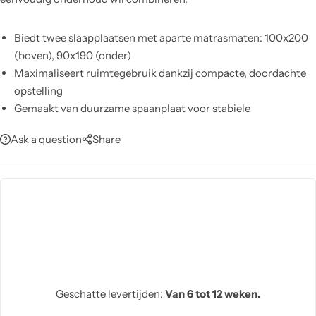
Biedt twee slaapplaatsen met aparte matrasmaten: 100x200
(boven), 90x190 (onder)
Maximaliseert ruimtegebruik dankzij compacte, doordachte
opstelling
Gemaakt van duurzame spaanplaat voor stabiele
ondersteuning en lange levensduur
Ask a question
Share
Onderhoudsvriendelijk: afnemen met vochtige doek, geen
agressieve chemicaliën nodig
Ondersteunt ondermatrashoogte tot 13 cm voor een slanke,
nette uitstraling
Garandeert betrouwbare kwaliteit met 2 jaar garantie en ISO
9001-certificering
Geschatte levertijden:
Van 6 tot 12 weken.