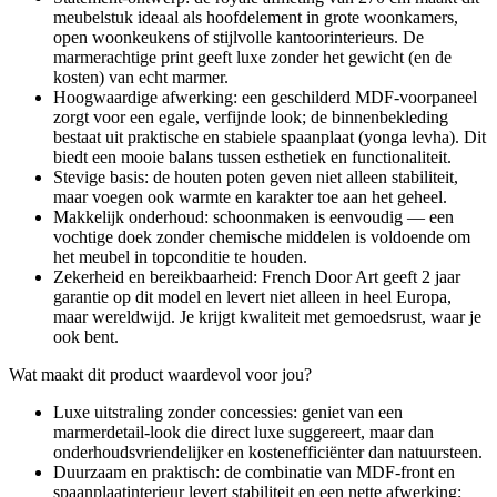
meubelstuk ideaal als hoofdelement in grote woonkamers,
open woonkeukens of stijlvolle kantoorinterieurs. De
marmerachtige print geeft luxe zonder het gewicht (en de
kosten) van echt marmer.
Hoogwaardige afwerking: een geschilderd MDF-voorpaneel
zorgt voor een egale, verfijnde look; de binnenbekleding
bestaat uit praktische en stabiele spaanplaat (yonga levha). Dit
biedt een mooie balans tussen esthetiek en functionaliteit.
Stevige basis: de houten poten geven niet alleen stabiliteit,
maar voegen ook warmte en karakter toe aan het geheel.
Makkelijk onderhoud: schoonmaken is eenvoudig — een
vochtige doek zonder chemische middelen is voldoende om
het meubel in topconditie te houden.
Zekerheid en bereikbaarheid: French Door Art geeft 2 jaar
garantie op dit model en levert niet alleen in heel Europa,
maar wereldwijd. Je krijgt kwaliteit met gemoedsrust, waar je
ook bent.
Wat maakt dit product waardevol voor jou?
Luxe uitstraling zonder concessies: geniet van een
marmerdetail-look die direct luxe suggereert, maar dan
onderhoudsvriendelijker en kostenefficiënter dan natuursteen.
Duurzaam en praktisch: de combinatie van MDF-front en
spaanplaatinterieur levert stabiliteit en een nette afwerking;