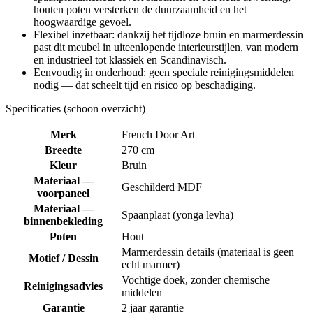
houten poten versterken de duurzaamheid en het
hoogwaardige gevoel.
Flexibel inzetbaar: dankzij het tijdloze bruin en marmerdessin
past dit meubel in uiteenlopende interieurstijlen, van modern
en industrieel tot klassiek en Scandinavisch.
Eenvoudig in onderhoud: geen speciale reinigingsmiddelen
nodig — dat scheelt tijd en risico op beschadiging.
Specificaties (schoon overzicht)
Merk
French Door Art
Breedte
270 cm
Kleur
Bruin
Materiaal —
Geschilderd MDF
voorpaneel
Materiaal —
Spaanplaat (yonga levha)
binnenbekleding
Poten
Hout
Marmerdessin details (materiaal is geen
Motief / Dessin
echt marmer)
Vochtige doek, zonder chemische
Reinigingsadvies
middelen
Garantie
2 jaar garantie