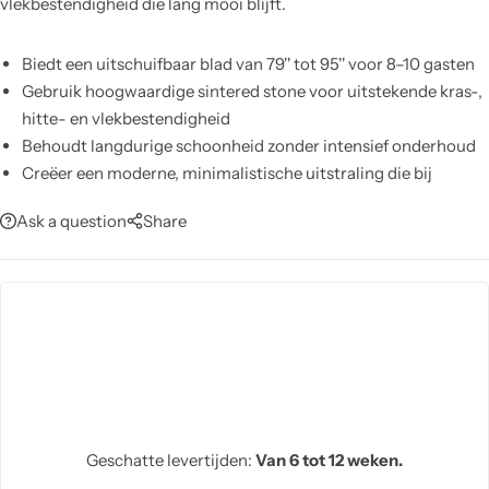
vlekbestendigheid die lang mooi blijft.
Biedt een uitschuifbaar blad van 79'' tot 95'' voor 8–10 gasten
Gebruik hoogwaardige sintered stone voor uitstekende kras-,
hitte- en vlekbestendigheid
Behoudt langdurige schoonheid zonder intensief onderhoud
Creëer een moderne, minimalistische uitstraling die bij
diverse interieurs past
Ask a question
Share
Faciliteer comfortabele diners voor gezinnen, feesten en
zakelijke etentjes
Reinig moeiteloos met een doek; onderhoudsvriendelijk
oppervlak zonder speciale middelen
Geschatte levertijden:
Van 6 tot 12 weken.