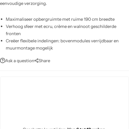
eenvoudige verzorging.
Maximaliseer opbergruimte met ruime 190 cm breedte
Verhoog sfeer met ecru, crème en walnoot geschilderde
fronten
Creëer flexibele indelingen: bovenmodules verrijdbaar en
muurmontage mogelijk
Kies optioneel een bijpassende salontafel voor een complete
Ask a question
Share
woonopstelling
Vertrouw op duurzaam spaanplaatinterieur met stevige
houten poten
Reinig eenvoudig met een vochtige doek, zonder agressieve
chemicaliën