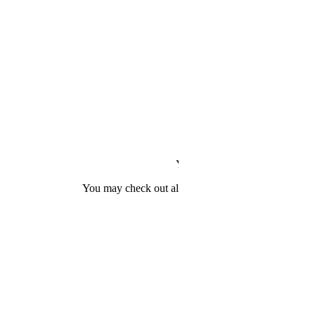
Luxe 220 cm eettafel met
sintersteen blad — 6–10
pers
Your cart is currently empty!.
You may check out all the available products and bu
Continue Shopping