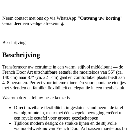
Neem contact met ons op via WhatsApp
"Ontvang uw korting"
Garandeer een veilige afrekening:
Beschrijving
Beschrijving
Transformeer uw eetruimte in een warm, stijlvol middelpunt — de
French Door Art uitschuifbare eettafel die moeiteloos van 55″ (ca.
140 cm) naar 87″ (ca. 221 cm) gaat en comfortabel plaats biedt aan
4–8 personen. Perfect voor intieme diners én voor spontane etentjes
met vrienden en familie: flexibiliteit en elegantie in één meubelstuk.
Waarom deze tafel uw beste keuze is
Direct inzetbare flexibiliteit: in gesloten stand neemt de tafel
weinig ruimte in, maar met één soepele beweging creëert u
een royale eettafel voor grotere gezelschappen.
Tijdloos modern design: de strakke lijnen en de stijlvolle
walnootafwerking van French Door Art passen moeiteloos bij