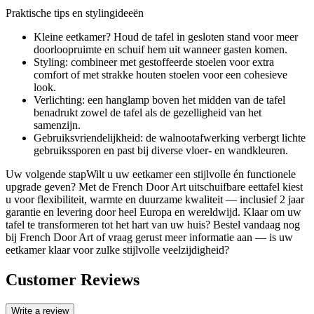
Praktische tips en stylingideeën
Kleine eetkamer? Houd de tafel in gesloten stand voor meer
doorloopruimte en schuif hem uit wanneer gasten komen.
Styling: combineer met gestoffeerde stoelen voor extra
comfort of met strakke houten stoelen voor een cohesieve
look.
Verlichting: een hanglamp boven het midden van de tafel
benadrukt zowel de tafel als de gezelligheid van het
samenzijn.
Gebruiksvriendelijkheid: de walnootafwerking verbergt lichte
gebruikssporen en past bij diverse vloer- en wandkleuren.
Uw volgende stapWilt u uw eetkamer een stijlvolle én functionele
upgrade geven? Met de French Door Art uitschuifbare eettafel kiest
u voor flexibiliteit, warmte en duurzame kwaliteit — inclusief 2 jaar
garantie en levering door heel Europa en wereldwijd. Klaar om uw
tafel te transformeren tot het hart van uw huis? Bestel vandaag nog
bij French Door Art of vraag gerust meer informatie aan — is uw
eetkamer klaar voor zulke stijlvolle veelzijdigheid?
Customer Reviews
Write a review