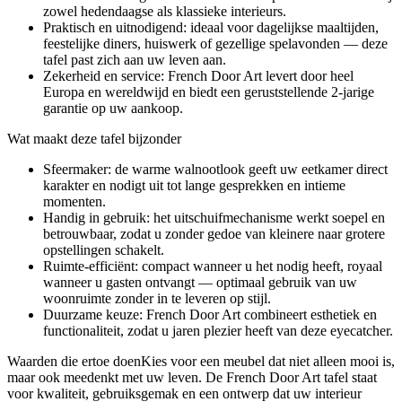
zowel hedendaagse als klassieke interieurs.
Praktisch en uitnodigend: ideaal voor dagelijkse maaltijden,
feestelijke diners, huiswerk of gezellige spelavonden — deze
tafel past zich aan uw leven aan.
Zekerheid en service: French Door Art levert door heel
Europa en wereldwijd en biedt een geruststellende 2-jarige
garantie op uw aankoop.
Wat maakt deze tafel bijzonder
Sfeermaker: de warme walnootlook geeft uw eetkamer direct
karakter en nodigt uit tot lange gesprekken en intieme
momenten.
Handig in gebruik: het uitschuifmechanisme werkt soepel en
betrouwbaar, zodat u zonder gedoe van kleinere naar grotere
opstellingen schakelt.
Ruimte-efficiënt: compact wanneer u het nodig heeft, royaal
wanneer u gasten ontvangt — optimaal gebruik van uw
woonruimte zonder in te leveren op stijl.
Duurzame keuze: French Door Art combineert esthetiek en
functionaliteit, zodat u jaren plezier heeft van deze eyecatcher.
Waarden die ertoe doenKies voor een meubel dat niet alleen mooi is,
maar ook meedenkt met uw leven. De French Door Art tafel staat
voor kwaliteit, gebruiksgemak en een ontwerp dat uw interieur