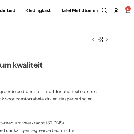
0
nderbed
Kledingkast
Tafel Met Stoelen
um kwaliteit
greerde bedfunctie — multifunctioneel comfort
nk voor comfortabele zit- en slaapervaring en
tot-medium veerkracht (32 DNS)
bed dankzij geïntegreerde bedfunctie