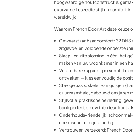
hoogwaardige houtconstructie, gemakke
duurzame keuze die stijl en comfort in
wereldwijd.
Waarom French Door Art deze keuze 
Onweerstaanbaar comfort: 32 DNS sc
zitgevoel en voldoende ondersteunin
Slaap- én zitoplossing in één: het
maken van uw woonkamer in een ha
Verstelbare rug voor persoonlijke co
ontwaken — kies eenvoudig de positie
Stevige basis: skelet van gürgen (ha
duurzaamheid, gebouwd om jaren m
Stijlvolle, praktische bekleding: ge
bank perfect op uw interieur kunt 
Onderhoudsvriendelijk: schoonmake
chemische reinigers nodig.
Vertrouwen verzekerd: French Door A