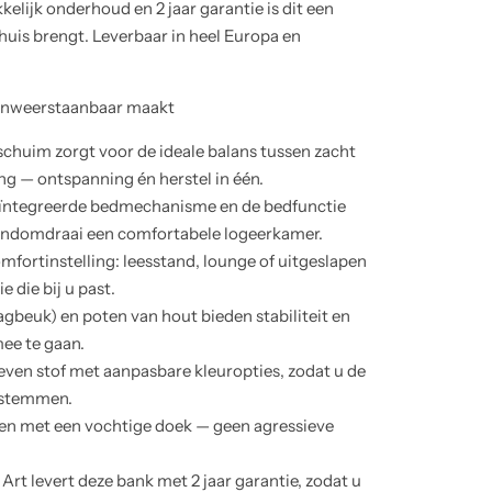
lijk onderhoud en 2 jaar garantie is dit een
 huis brengt. Leverbaar in heel Europa en
onweerstaanbaar maakt
huim zorgt voor de ideale balans tussen zacht
g — ontspanning én herstel in één.
 geïntegreerde bedmechanisme en de bedfunctie
ndomdraai een comfortabele logeerkamer.
mfortinstelling: leesstand, lounge of uitgeslapen
 die bij u past.
agbeuk) en poten van hout bieden stabiliteit en
ee te gaan.
weven stof met aanpasbare kleuropties, zodat u de
afstemmen.
n met een vochtige doek — geen agressieve
rt levert deze bank met 2 jaar garantie, zodat u