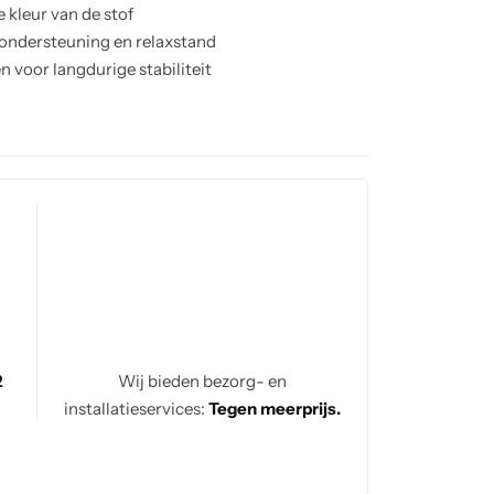
 kleur van de stof
 ondersteuning en relaxstand
 voor langdurige stabiliteit
k; gebruik geen chemische reinigers
2
Wij bieden bezorg- en
installatieservices:
Tegen meerprijs.