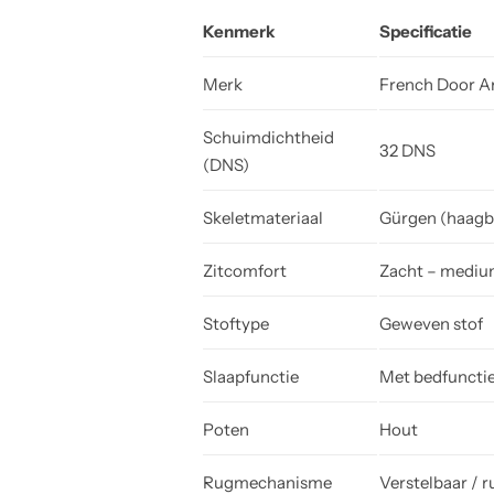
Kenmerk
Specificatie
Merk
French Door A
Schuimdichtheid
32 DNS
(DNS)
Skeletmateriaal
Gürgen (haagb
Zitcomfort
Zacht – mediu
Stoftype
Geweven stof
Slaapfunctie
Met bedfunctie
Poten
Hout
Rugmechanisme
Verstelbaar /