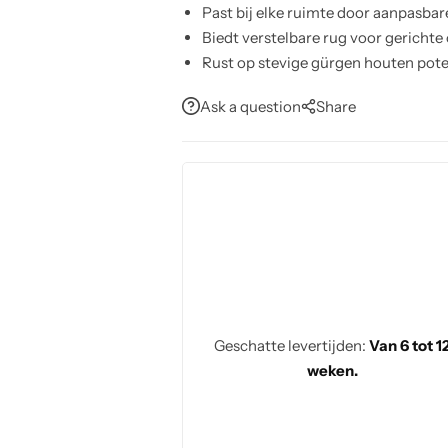
Past bij elke ruimte door aanpasbare
Biedt verstelbare rug voor gerichte
Rust op stevige gürgen houten poten
Reinigt eenvoudig met vochtige doe
Ask a question
Share
Geschatte levertijden:
Van 6 tot 1
weken.