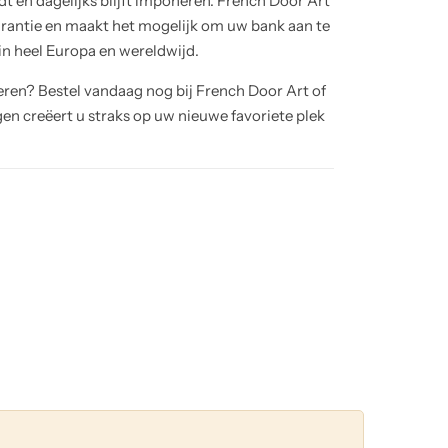
t en dagelijks blijft imponeren. French Door Art
garantie en maakt het mogelijk om uw bank aan te
n heel Europa en wereldwijd.
en? Bestel vandaag nog bij French Door Art of
gen creëert u straks op uw nieuwe favoriete plek