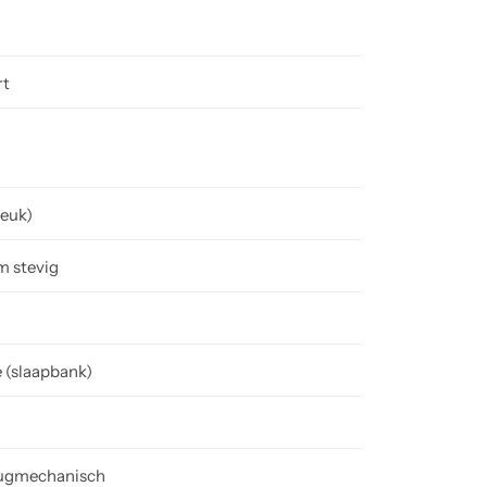
rt
euk)
m stevig
 (slaapbank)
 rugmechanisch