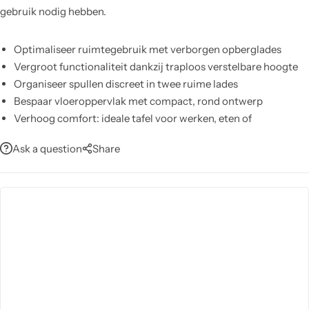
gebruik nodig hebben.
Optimaliseer ruimtegebruik met verborgen opberglades
Vergroot functionaliteit dankzij traploos verstelbare hoogte
Organiseer spullen discreet in twee ruime lades
Bespaar vloeroppervlak met compact, rond ontwerp
Verhoog comfort: ideale tafel voor werken, eten of
ontspannen
Ask a question
Share
Voeg moderne stijl toe met strakke, tijdloze afwerking