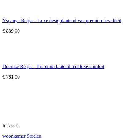
Ýspanya Berjer – Luxe designfauteuil van premium kwaliteit
€
839,00
Denrose Berjer – Premium fauteuil met luxe comfort
€
781,00
In stock
woonkamer Stoelen