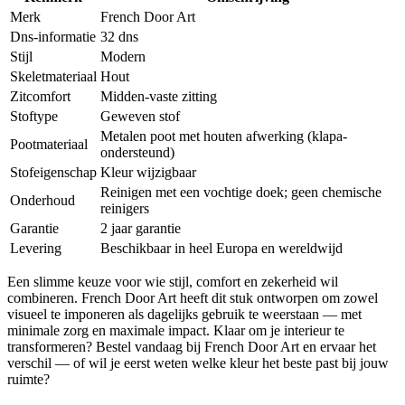
Merk
French Door Art
Dns-informatie
32 dns
Stijl
Modern
Skeletmateriaal
Hout
Zitcomfort
Midden-vaste zitting
Stoftype
Geweven stof
Metalen poot met houten afwerking (klapa-
Pootmateriaal
ondersteund)
Stofeigenschap
Kleur wijzigbaar
Reinigen met een vochtige doek; geen chemische
Onderhoud
reinigers
Garantie
2 jaar garantie
Levering
Beschikbaar in heel Europa en wereldwijd
Een slimme keuze voor wie stijl, comfort en zekerheid wil
combineren. French Door Art heeft dit stuk ontworpen om zowel
visueel te imponeren als dagelijks gebruik te weerstaan — met
minimale zorg en maximale impact. Klaar om je interieur te
transformeren? Bestel vandaag bij French Door Art en ervaar het
verschil — of wil je eerst weten welke kleur het beste past bij jouw
ruimte?