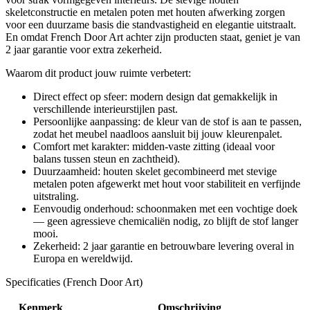
skeletconstructie en metalen poten met houten afwerking zorgen
voor een duurzame basis die standvastigheid en elegantie uitstraalt.
En omdat French Door Art achter zijn producten staat, geniet je van
2 jaar garantie voor extra zekerheid.
Waarom dit product jouw ruimte verbetert:
Direct effect op sfeer: modern design dat gemakkelijk in
verschillende interieurstijlen past.
Persoonlijke aanpassing: de kleur van de stof is aan te passen,
zodat het meubel naadloos aansluit bij jouw kleurenpalet.
Comfort met karakter: midden-vaste zitting (ideaal voor
balans tussen steun en zachtheid).
Duurzaamheid: houten skelet gecombineerd met stevige
metalen poten afgewerkt met hout voor stabiliteit en verfijnde
uitstraling.
Eenvoudig onderhoud: schoonmaken met een vochtige doek
— geen agressieve chemicaliën nodig, zo blijft de stof langer
mooi.
Zekerheid: 2 jaar garantie en betrouwbare levering overal in
Europa en wereldwijd.
Specificaties (French Door Art)
Kenmerk
Omschrijving