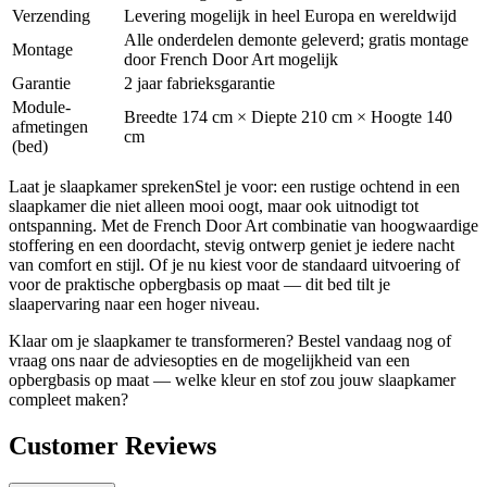
Verzending
Levering mogelijk in heel Europa en wereldwijd
Alle onderdelen demonte geleverd; gratis montage
Montage
door French Door Art mogelijk
Garantie
2 jaar fabrieksgarantie
Module-
Breedte 174 cm × Diepte 210 cm × Hoogte 140
afmetingen
cm
(bed)
Laat je slaapkamer sprekenStel je voor: een rustige ochtend in een
slaapkamer die niet alleen mooi oogt, maar ook uitnodigt tot
ontspanning. Met de French Door Art combinatie van hoogwaardige
stoffering en een doordacht, stevig ontwerp geniet je iedere nacht
van comfort en stijl. Of je nu kiest voor de standaard uitvoering of
voor de praktische opbergbasis op maat — dit bed tilt je
slaapervaring naar een hoger niveau.
Klaar om je slaapkamer te transformeren? Bestel vandaag nog of
vraag ons naar de adviesopties en de mogelijkheid van een
opbergbasis op maat — welke kleur en stof zou jouw slaapkamer
compleet maken?
Customer Reviews