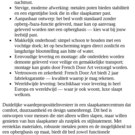
nachtrust.
Stevige, moderne afwerking: metalen poten bieden stabiliteit
en een eigentijdse look die in elke slaapkamer past.
Aanpasbaar ontwerp: het bed wordt standaard zonder
opberg-/baza-functie geleverd, maar kan op aanvraag
geleverd worden met een opbergbasis — kies wat bij jouw
leefstijl past.
Makkelijk onderhoud: simpel schoon te houden met een
vochtige doek; let op bescherming tegen direct zonlicht en
langdurige blootstelling aan hitte of water.
Eenvoudige levering en montage: alle onderdelen worden
demonte geleverd voor veilige en gemakkelijke transport;
montage kan gratis door French Door Art verzorgd worden.
Vertrouwen en zekerheid: French Door Art biedt 2 jaar
fabrieksgarantie — kwaliteit waarop je mag rekenen.
Wereldwijde levering: beschikbaar voor levering in heel
Europa en wereldwijd — waar je ook woont, luxe slaapt
welkom.
Duidelijke waardepropositieInvesteer in een slaapkamercentrum dat
comfort, duurzaamheid en design samenbrengt. Dit bed is
ontworpen voor mensen die niet alleen willen slapen, maar willen
genieten van hun slaapkamer als rustplek en stijlstatement. Met
eersteklas materialen, robuuste metalen poten en de mogelijkheid tot
een opbergbasis op maat, biedt dit bed zowel functionele