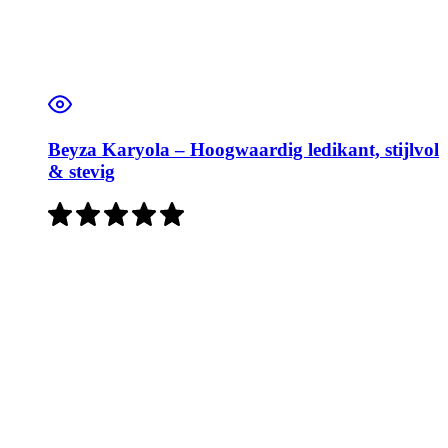
Beyza Karyola – Hoogwaardig ledikant, stijlvol
& stevig