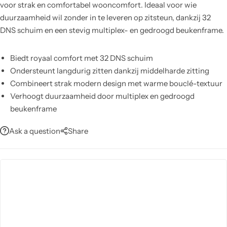
voor strak en comfortabel wooncomfort. Ideaal voor wie
duurzaamheid wil zonder in te leveren op zitsteun, dankzij 32
DNS schuim en een stevig multiplex- en gedroogd beukenframe.
Biedt royaal comfort met 32 DNS schuim
Ondersteunt langdurig zitten dankzij middelharde zitting
Combineert strak modern design met warme bouclé-textuur
Verhoogt duurzaamheid door multiplex en gedroogd
beukenframe
Gemakkelijk te reinigen: afnemen met vochtige doek, geen
Ask a question
Share
chemicaliën
Weerstaat slijtage dankzij dicht geweven bouclé-structuur
Voegt een luxe, moderne uitstraling toe aan elke ruimte