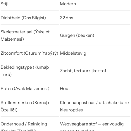
Stijl
Modern
Dichtheid (Dns Bilgisi)
32 dns
Skeletmateriaal (Ýskelet
Gürgen (beuken)
Malzemesi)
Zitcomfort (Oturum Yapýsý)
Middelstevig
Bekledingstype (Kumaþ
Zacht, textuurrijke stof
Türü)
Poten (Ayak Malzemesi)
Hout
Stofkenmerken (Kumaþ
Kleur aanpasbaar / uitschakelbare
Özelliði)
kleuropties
Onderhoud / Reiniging
Wegveegbare stof — eenvoudig