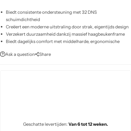
Biedt consistente ondersteuning met 32 DNS
schuimdichtheid
Creëert een moderne uitstraling door strak, eigentijds design
Verzekert duurzaamheid dankzij massief haagbeukenframe
Biedt dagelijks comfort met middelharde, ergonomische
zitting
Ask a question
Share
Voelt zacht en luxueus dankzij zacht gestructureerde stof
Past moeiteloos bij elk interieur met aanpasbare stofkleur
Vereenvoudigt schoonmaken door afveegbare,
onderhoudsarme bekleding
Geschatte levertijden:
Van 6 tot 12 weken.