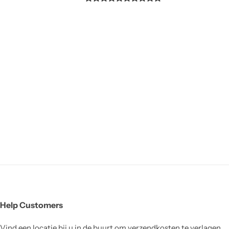
Help Customers
Vind een locatie bij u in de buurt om verzendkosten te verlagen