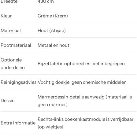
Breedte
430 cm
Kleur
Crème (Krem)
Materiaal
Hout (Ahşap)
Pootmateriaal
Metaal en hout
Optionele
Bijzettafel is optioneel en niet inbegrepen
onderdelen
Reinigingsadvies
Vochtig doekje; geen chemische middelen
Marmerdessin‑details aanwezig (materiaal is
Dessin
geen marmer)
Rechts‑links boekenkastmodule is verrijdbaar
Extra informatie
(op wieltjes)