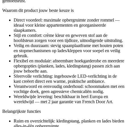
gemoedsrust.
Waarom dit product jouw beste keuze is
Direct voordeel: maximale opbergruimte zonder rommel —
ideaal voor kleine appartementen en georganiseerde
slaapkamers.
Stijl en comfort: crème kleur en geweven stof aan de
hoofdsteun zorgen voor een tijdloze, uitnodigende uitstraling.
Veilig en duurzaam: stevig spaanplaatframe met houten poten
en stopmechanismen op lades/kleppen voor soepel en veilig
gebruik.
Flexibel en modulair: afneembare hoekgarderobe en meerdere
opbergopties (planken, lades, kledingstang) passen zich aan
jouw behoefte aan.
Sfeervolle verlichting: ingebouwde LED-verlichting in de
kast creëert direct een warme, praktische ambiance.
Verantwoord en eenvoudig onderhoud: schoonmaken met een
vochtige doek, geen agressieve chemicaliën nodig.
Wereldwijde levering: beschikbaar in heel Europa en
wereldwijd — met 2 jaar garantie van French Door Art.
Belangrijkste functies
Ruim en overzichtelijk: kledingstang, planken en lades bieden
alles-in-één opbergruimte.