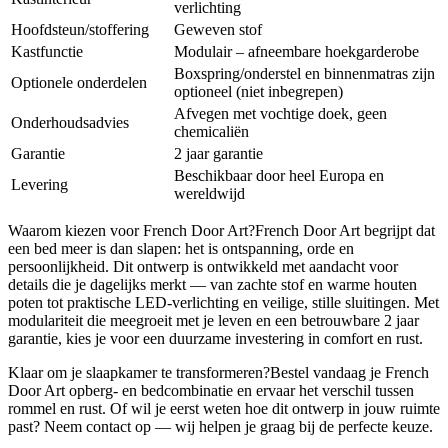
verlichting
Hoofdsteun/stoffering
Geweven stof
Kastfunctie
Modulair – afneembare hoekgarderobe
Boxspring/onderstel en binnenmatras zijn
Optionele onderdelen
optioneel (niet inbegrepen)
Afvegen met vochtige doek, geen
Onderhoudsadvies
chemicaliën
Garantie
2 jaar garantie
Beschikbaar door heel Europa en
Levering
wereldwijd
Waarom kiezen voor French Door Art?French Door Art begrijpt dat
een bed meer is dan slapen: het is ontspanning, orde en
persoonlijkheid. Dit ontwerp is ontwikkeld met aandacht voor
details die je dagelijks merkt — van zachte stof en warme houten
poten tot praktische LED-verlichting en veilige, stille sluitingen. Met
modulariteit die meegroeit met je leven en een betrouwbare 2 jaar
garantie, kies je voor een duurzame investering in comfort en rust.
Klaar om je slaapkamer te transformeren?Bestel vandaag je French
Door Art opberg- en bedcombinatie en ervaar het verschil tussen
rommel en rust. Of wil je eerst weten hoe dit ontwerp in jouw ruimte
past? Neem contact op — wij helpen je graag bij de perfecte keuze.