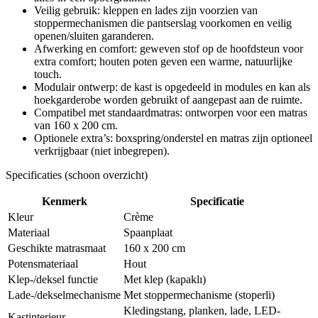
Veilig gebruik: kleppen en lades zijn voorzien van
stoppermechanismen die pantserslag voorkomen en veilig
openen/sluiten garanderen.
Afwerking en comfort: geweven stof op de hoofdsteun voor
extra comfort; houten poten geven een warme, natuurlijke
touch.
Modulair ontwerp: de kast is opgedeeld in modules en kan als
hoekgarderobe worden gebruikt of aangepast aan de ruimte.
Compatibel met standaardmatras: ontworpen voor een matras
van 160 x 200 cm.
Optionele extra’s: boxspring/onderstel en matras zijn optioneel
verkrijgbaar (niet inbegrepen).
Specificaties (schoon overzicht)
Kenmerk
Specificatie
Kleur
Crème
Materiaal
Spaanplaat
Geschikte matrasmaat
160 x 200 cm
Potensmateriaal
Hout
Klep-/deksel functie
Met klep (kapaklı)
Lade-/dekselmechanisme
Met stoppermechanisme (stoperli)
Kledingstang, planken, lade, LED-
Kastinterieur