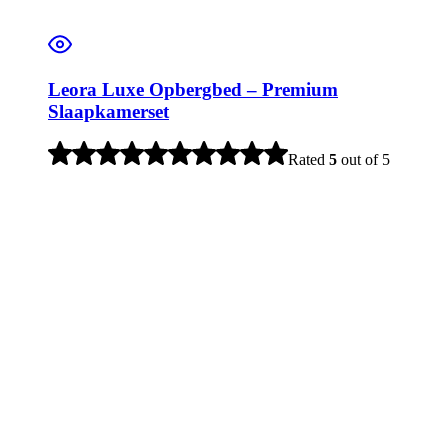
Leora Luxe Opbergbed – Premium
Slaapkamerset
Rated
5
out of 5