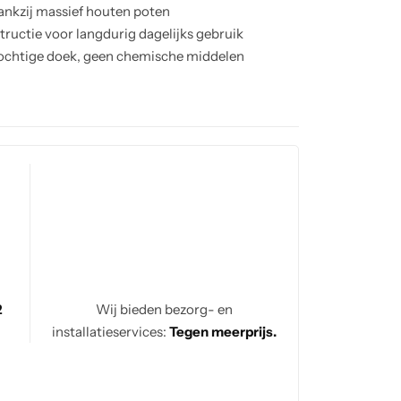
ankzij massief houten poten
ctie voor langdurig dagelijks gebruik
ochtige doek, geen chemische middelen
itstraling in woon- of eetkamer
2
Wij bieden bezorg- en
installatieservices:
Tegen meerprijs.