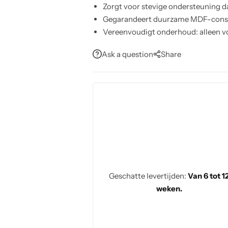
Zorgt voor stevige ondersteuning d
Gegarandeert duurzame MDF-constru
Vereenvoudigt onderhoud: alleen v
Creëert een nette, georganiseerde u
Ask a question
Share
Geschatte levertijden:
Van 6 tot 1
weken.