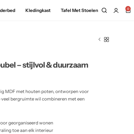
0
nderbed
Kledingkast
Tafel Met Stoelen
bel – stijlvol & duurzaam
urig MDF met houten poten, ontworpen voor
ie veel bergruimte wil combineren met een
voor georganiseerd wonen
ling toe aan elk interieur