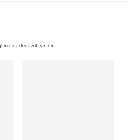
en die je leuk zult vinden.
Voyage