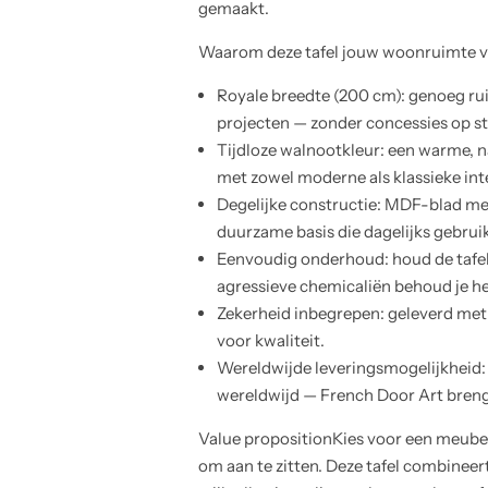
gemaakt.
Waarom deze tafel jouw woonruimte ve
Royale breedte (200 cm): genoeg rui
projecten — zonder concessies op sti
Tijdloze walnootkleur: een warme, n
met zowel moderne als klassieke int
Degelijke constructie: MDF-blad met
duurzame basis die dagelijks gebrui
Eenvoudig onderhoud: houd de tafel
agressieve chemicaliën behoud je he
Zekerheid inbegrepen: geleverd met 
voor kwaliteit.
Wereldwijde leveringsmogelijkheid: 
wereldwijd — French Door Art brengt s
Value propositionKies voor een meubel
om aan te zitten. Deze tafel combinee