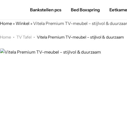
Bankstellen pcs
Bed Boxspring
Eetkame
Home
»
Winkel
»
Vitela Premium TV-meubel – stijlvol & duurza
Home
TV Tafel
Vitela Premium TV-meubel – stijlvol & duurzaam