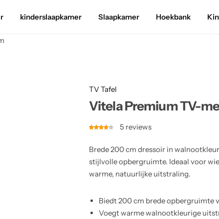
r
kinderslaapkamer
Slaapkamer
Hoekbank
Ki
am
TV Tafel
Vitela Premium TV-meu
5
reviews
Brede 200 cm dressoir in walnootkle
stijlvolle opbergruimte. Ideaal voor w
warme, natuurlijke uitstraling.
Biedt 200 cm brede opbergruimte 
Voegt warme walnootkleurige uitstra