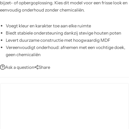
bijzet- of opbergoplossing. Kies dit model voor een frisse look en
eenvoudig onderhoud zonder chemicaliën.
Voegt kleur en karakter toe aan elke ruimte
Biedt stabiele ondersteuning dankzij stevige houten poten
Levert duurzame constructie met hoogwaardig MDF
Vereenvoudigt onderhoud: afnemen met een vochtige doek,
geen chemicaliën
Bespaart ruimte met compact, multifunctioneel ontwerp
Ask a question
Share
Breidt functionaliteit uit met optionele bijzettafel (niet
inbegrepen)
Verhoogt wooncomfort door stijlvol en praktisch design