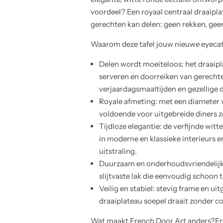
voordeel? Een royaal centraal draaipl
gerechten kan delen: geen rekken, ge
Waarom deze tafel jouw nieuwe eyeca
Delen wordt moeiteloos: het draaip
serveren en doorreiken van gerechte
verjaardagsmaaltijden en gezellige 
Royale afmeting: met een diameter v
voldoende voor uitgebreide diners z
Tijdloze elegantie: de verfijnde wit
in moderne en klassieke interieurs e
uitstraling.
Duurzaam en onderhoudsvriendelij
slijtvaste lak die eenvoudig schoon
Veilig en stabiel: stevig frame en u
draaiplateau soepel draait zonder con
Wat maakt French Door Art anders?Fre