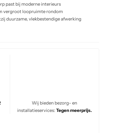
rp past bij moderne interieurs
rm vergroot loopruimte rondom
zij duurzame, vlekbestendige afwerking
gelijkse maaltijden met flair
2
Wij bieden bezorg- en
installatieservices:
Tegen meerprijs.