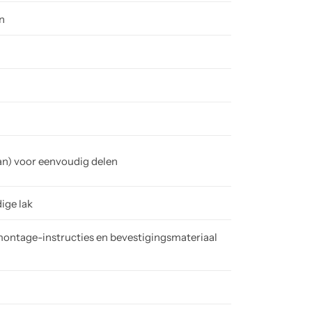
n
an) voor eenvoudig delen
ige lak
ontage-instructies en bevestigingsmateriaal