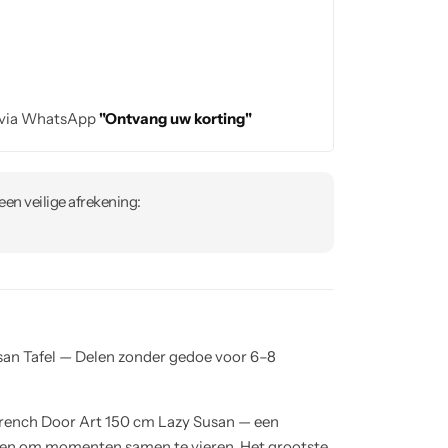
 via WhatsApp
"Ontvang uw korting"
en veilige afrekening:
an Tafel — Delen zonder gedoe voor 6–8
French Door Art 150 cm Lazy Susan — een
rpen om momenten samen te vieren. Het grootste