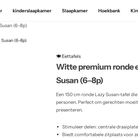
r
kinderslaapkamer
Slaapkamer
Hoekbank
Ki
Susan (6–8p)
 Susan (6–8p)
🍽️ Eettafels
Witte premium ronde e
Susan (6–8p)
Een 150 cm ronde Lazy Susan-tafel die 
personen. Perfect om gerechten moeitel
presenteren.
Stimuleer delen: centrale draaipla
Biedt comfortabele zitplaats voor z