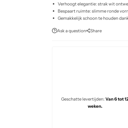
Verhoogt elegantie: strak wit ontwe
Bespaart ruimte: slimme ronde vo
Gemakkelijk schoon te houden dank
Ondersteunt feestelijke diners en da
Ask a question
Share
Geschatte levertijden:
Van 6 tot 1
weken.