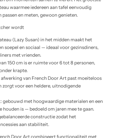
ateau waarmee iedereen aan tafel eenvoudig
en passen en meten, gewoon genieten.
tcher wordt
lateau (Lazy Susan) in het midden maakt het
n soepel en sociaal — ideaal voor gezinsdiners,
diners met vrienden.
an 150 cm is er ruimte voor 6 tot 8 personen,
onder krapte.
te afwerking van French Door Art past moeiteloos
n zorgt voor een heldere, uitnodigende
k: gebouwd met hoogwaardige materialen en een
 te houden is — bedoeld om jaren mee te gaan.
itgebalanceerde constructie zodat het
cessies aan stabiliteit.
nch Door Art combineert functionaliteit met