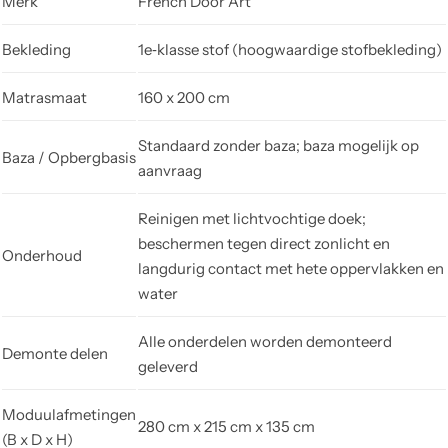
Merk
French Door Art
Bekleding
1e‑klasse stof (hoogwaardige stofbekleding)
Matrasmaat
160 x 200 cm
Standaard zonder baza; baza mogelijk op
Baza / Opbergbasis
aanvraag
Reinigen met lichtvochtige doek;
beschermen tegen direct zonlicht en
Onderhoud
langdurig contact met hete oppervlakken en
water
Alle onderdelen worden demonteerd
Demonte delen
geleverd
Moduulafmetingen
280 cm x 215 cm x 135 cm
(B x D x H)