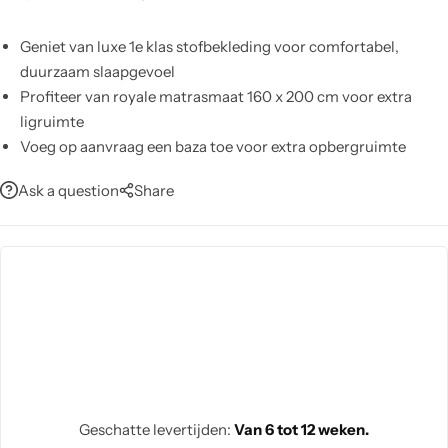
Geniet van luxe 1e klas stofbekleding voor comfortabel,
duurzaam slaapgevoel
Profiteer van royale matrasmaat 160 x 200 cm voor extra
ligruimte
Voeg op aanvraag een baza toe voor extra opbergruimte
onder het bed
Ask a question
Share
Reinig snel met een vochtige doek; behoudt kleur en structuur
Bescherm tegen direct zonlicht en hete oppervlakken voor
langdurige kwaliteit
Monteer eenvoudig: alle onderdelen demonteerbaar voor
gemakkelijke doorvoer en plaatsing
Vertrouw op 2 jaar garantie voor zorgeloze aanschaf
Geschatte levertijden:
Van 6 tot 12 weken.