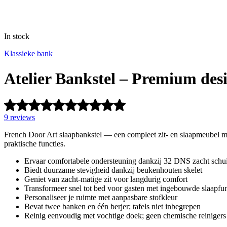
In stock
Klassieke bank
Atelier Bankstel – Premium des
9
reviews
French Door Art slaapbankstel — een compleet zit- en slaapmeubel me
praktische functies.
Ervaar comfortabele ondersteuning dankzij 32 DNS zacht sch
Biedt duurzame stevigheid dankzij beukenhouten skelet
Geniet van zacht-matige zit voor langdurig comfort
Transformeer snel tot bed voor gasten met ingebouwde slaapfun
Personaliseer je ruimte met aanpasbare stofkleur
Bevat twee banken en één berjer; tafels niet inbegrepen
Reinig eenvoudig met vochtige doek; geen chemische reinigers