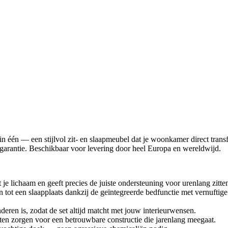
 in één — een stijlvol zit- en slaapmeubel dat je woonkamer direct tran
r garantie. Beschikbaar voor levering door heel Europa en wereldwijd.
e lichaam en geeft precies de juiste ondersteuning voor urenlang zitte
n tot een slaapplaats dankzij de geïntegreerde bedfunctie met vernufti
deren is, zodat de set altijd matcht met jouw interieurwensen.
en zorgen voor een betrouwbare constructie die jarenlang meegaat.