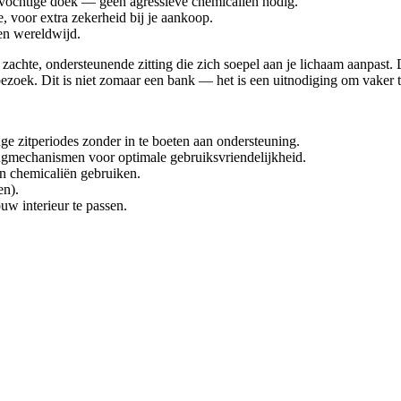
vochtige doek — geen agressieve chemicaliën nodig.
, voor extra zekerheid bij je aankoop.
en wereldwijd.
zachte, ondersteunende zitting die zich soepel aan je lichaam aanpast.
zoek. Dit is niet zomaar een bank — het is een uitnodiging om vaker th
e zitperiodes zonder in te boeten aan ondersteuning.
 rugmechanismen voor optimale gebruiksvriendelijkheid.
n chemicaliën gebruiken.
en).
uw interieur te passen.