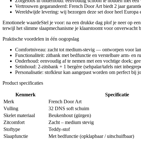
Zorgeloos in onderhoud: eenvoudig schoon te houden met een 
Vertrouwen gegarandeerd: French Door Art biedt 2 jaar garantie
Wereldwijde levering: wij bezorgen deze set door heel Europa 
Emotionele waardeStel je voor: na een drukke dag plof je neer op een 
terwijl het slimme slaapmechanisme je klaarstoomt voor onverwacht be
Praktische voordelen in één oogopslag
Comfortniveau: zacht tot medium-stevig — ontworpen voor lang
Functionaliteit: zitbank met bedfunctie en verstelbare arm- en
Onderhoud: eenvoudig af te nemen met een vochtige doek; gee
Setinhoud: 2-zitsbank + 1 bergère (sehpalar/tafels niet inbegrep
Personalisatie: stofkleur kan aangepast worden om perfect bij jo
Product specificaties
Kenmerk
Specificatie
Merk
French Door Art
Vulling
32 DNS soft schuim
Skelet materiaal
Beukenhout (gürgen)
Zitcomfort
Zacht – medium stevig
Stoftype
Teddy-stof
Slaapfunctie
Met bedfunctie (opklapbaar / uitschuifbaar)