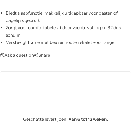
Biedt slaapfunctie: makkelijk uitklapbaar voor gasten of
dagelijks gebruik
Zorgt voor comfortabele zit door zachte vulling en 32 dns
schuim
Verstevigt frame met beukenhouten skelet voor lange
levensduur
Ask a question
Share
Biedt verstelbaar rugmechanisme voor optimale zithouding
Verfraait interieur met keuze uit linnen, fluweel of nubuck
stoffen
Versterkt stabiliteit en moderne look met metalen poten
Vereenvoudigt onderhoud: vochtig doekje volstaat, geen
chemische reinigers gebruiken
Geschatte levertijden:
Van 6 tot 12 weken.