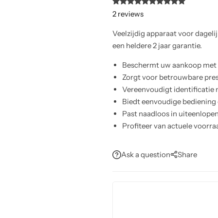
2
reviews
Veelzijdig apparaat voor dageli
een heldere 2 jaar garantie.
Beschermt uw aankoop met 2
Zorgt voor betrouwbare prest
Vereenvoudigt identificatie
Biedt eenvoudige bediening e
Past naadloos in uiteenlope
Profiteer van actuele voorra
Ask a question
Share