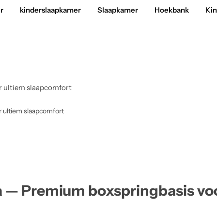
r
kinderslaapkamer
Slaapkamer
Hoekbank
Ki
r ultiem slaapcomfort
 ultiem slaapcomfort
a — Premium boxspringbasis vo