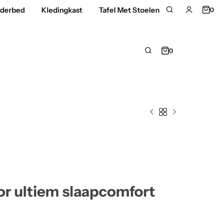
nderbed
Kledingkast
Tafel Met Stoelen
0
0
or ultiem slaapcomfort